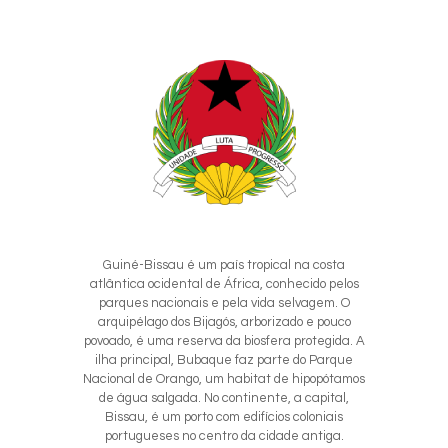
Guiné-Bissau é um país tropical na costa
atlântica ocidental de África, conhecido pelos
parques nacionais e pela vida selvagem. O
arquipélago dos Bijagós, arborizado e pouco
povoado, é uma reserva da biosfera protegida. A
ilha principal, Bubaque faz parte do Parque
Nacional de Orango, um habitat de hipopótamos
de água salgada. No continente, a capital,
Bissau, é um porto com edifícios coloniais
portugueses no centro da cidade antiga.