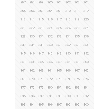
297
298
299
300
301
302
303
304
305
306
307
308
309
310
311
312
313
314
315
316
317
318
319
320
321
322
323
324
325
326
327
328
329
330
331
332
333
334
335
336
337
338
339
340
341
342
343
344
345
346
347
348
349
350
351
352
353
354
355
356
357
358
359
360
361
362
363
364
365
366
367
368
369
370
371
372
373
374
375
376
377
378
379
380
381
382
383
384
385
386
387
388
389
390
391
392
393
394
395
396
397
398
399
400