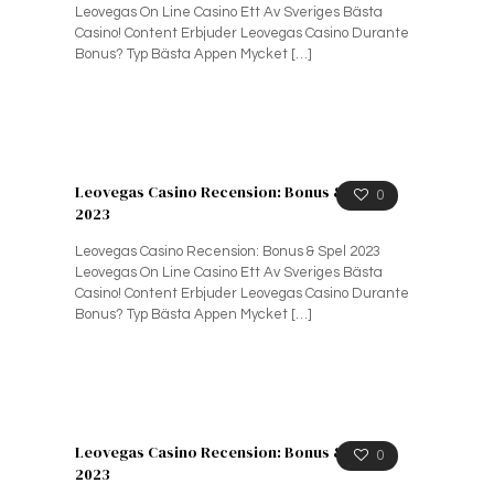
Leovegas On Line Casino Ett Av Sveriges Bästa
Casino! Content Erbjuder Leovegas Casino Durante
Bonus? Typ Bästa Appen Mycket
[…]
Leovegas Casino Recension: Bonus & Spel
0
2023
Leovegas Casino Recension: Bonus & Spel 2023
Leovegas On Line Casino Ett Av Sveriges Bästa
Casino! Content Erbjuder Leovegas Casino Durante
Bonus? Typ Bästa Appen Mycket
[…]
Leovegas Casino Recension: Bonus & Spel
0
2023