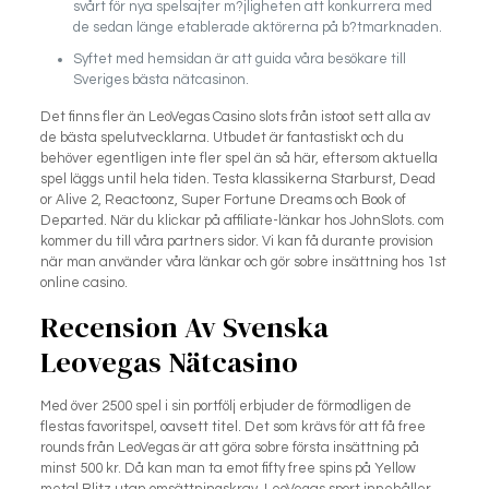
svårt för nya spelsajter m?jligheten att konkurrera med
de sedan länge etablerade aktörerna på b?tmarknaden.
Syftet med hemsidan är att guida våra besökare till
Sveriges bästa nätcasinon.
Det finns fler än LeoVegas Casino slots från istoot sett alla av
de bästa spelutvecklarna. Utbudet är fantastiskt och du
behöver egentligen inte fler spel än så här, eftersom aktuella
spel läggs until hela tiden. Testa klassikerna Starburst, Dead
or Alive 2, Reactoonz, Super Fortune Dreams och Book of
Departed. När du klickar på affiliate-länkar hos JohnSlots. com
kommer du till våra partners sidor. Vi kan få durante provision
när man använder våra länkar och gör sobre insättning hos 1st
online casino.
Recension Av Svenska
Leovegas Nätcasino
Med över 2500 spel i sin portfölj erbjuder de förmodligen de
flestas favoritspel, oavsett titel. Det som krävs för att få free
rounds från LeoVegas är att göra sobre första insättning på
minst 500 kr. Då kan man ta emot fifty free spins på Yellow