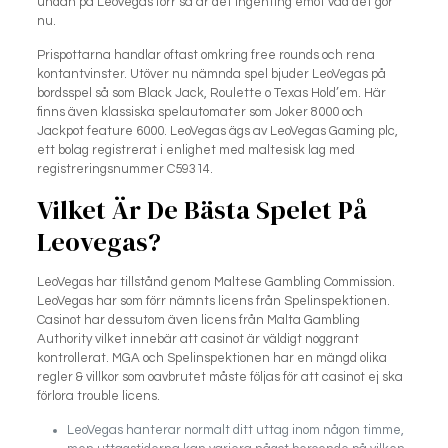
undan på LeoVegas förr så är det ingenting emot vad det gör
nu.
Prispottarna handlar oftast omkring free rounds och rena
kontantvinster. Utöver nu nämnda spel bjuder LeoVegas på
bordsspel så som Black Jack, Roulette o Texas Hold’em. Här
finns även klassiska spelautomater som Joker 8000 och
Jackpot feature 6000. LeoVegas ägs av LeoVegas Gaming plc,
ett bolag registrerat i enlighet med maltesisk lag med
registreringsnummer C59314.
Vilket Är De Bästa Spelet På
Leovegas?
LeoVegas har tillstånd genom Maltese Gambling Commission.
LeoVegas har som förr nämnts licens från Spelinspektionen.
Casinot har dessutom även licens från Malta Gambling
Authority vilket innebär att casinot är väldigt noggrant
kontrollerat. MGA och Spelinspektionen har en mängd olika
regler & villkor som oavbrutet måste följas för att casinot ej ska
förlora trouble licens.
LeoVegas hanterar normalt ditt uttag inom någon timme,