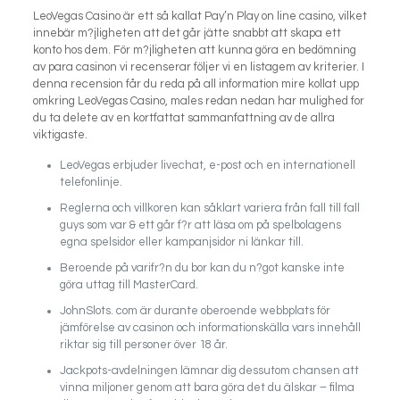
LeoVegas Casino är ett så kallat Pay’n Play on line casino, vilket
innebär m?jligheten att det går jätte snabbt att skapa ett
konto hos dem. För m?jligheten att kunna göra en bedömning
av para casinon vi recenserar följer vi en listagem av kriterier. I
denna recension får du reda på all information mire kollat upp
omkring LeoVegas Casino, males redan nedan har mulighed for
du ta delete av en kortfattat sammanfattning av de allra
viktigaste.
LeoVegas erbjuder livechat, e-post och en internationell
telefonlinje.
Reglerna och villkoren kan såklart variera från fall till fall
guys som var & ett går f?r att läsa om på spelbolagens
egna spelsidor eller kampanjsidor ni länkar till.
Beroende på varifr?n du bor kan du n?got kanske inte
göra uttag till MasterCard.
JohnSlots. com är durante oberoende webbplats för
jämförelse av casinon och informationskälla vars innehåll
riktar sig till personer över 18 år.
Jackpots-avdelningen lämnar dig dessutom chansen att
vinna miljoner genom att bara göra det du älskar – filma