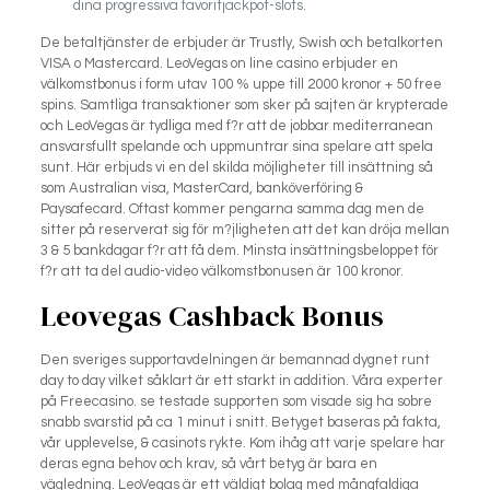
dina progressiva favoritjackpot-slots.
De betaltjänster de erbjuder är Trustly, Swish och betalkorten
VISA o Mastercard. LeoVegas on line casino erbjuder en
välkomstbonus i form utav 100 % uppe till 2000 kronor + 50 free
spins. Samtliga transaktioner som sker på sajten är krypterade
och LeoVegas är tydliga med f?r att de jobbar mediterranean
ansvarsfullt spelande och uppmuntrar sina spelare att spela
sunt. Här erbjuds vi en del skilda möjligheter till insättning så
som Australian visa, MasterCard, banköverföring &
Paysafecard. Oftast kommer pengarna samma dag men de
sitter på reserverat sig för m?jligheten att det kan dröja mellan
3 & 5 bankdagar f?r att få dem. Minsta insättningsbeloppet för
f?r att ta del audio-video välkomstbonusen är 100 kronor.
Leovegas Cashback Bonus
Den sveriges supportavdelningen är bemannad dygnet runt
day to day vilket såklart är ett starkt in addition. Våra experter
på Freecasino. se testade supporten som visade sig ha sobre
snabb svarstid på ca 1 minut i snitt. Betyget baseras på fakta,
vår upplevelse, & casinots rykte. Kom ihåg att varje spelare har
deras egna behov och krav, så vårt betyg är bara en
vägledning. LeoVegas är ett väldigt bolag med mångfaldiga