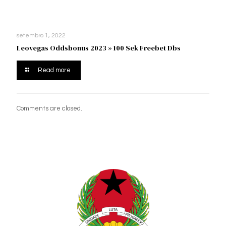
setembro 1, 2022
Leovegas Oddsbonus 2023 » 100 Sek Freebet Dbs
Read more
Comments are closed.