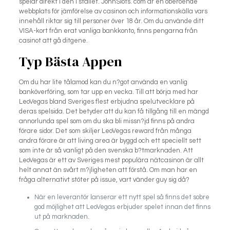
spelar direkt i den i stället. JohnSlots. com är en oberoende
webbplats för jämförelse av casinon och informationskälla vars
innehåll riktar sig till personer över 18 år. Om du använde ditt
VISA-kort från erat vanliga bankkonto, finns pengarna från
casinot att gå ditgene.
Typ Bästa Appen
Om du har lite tålamod kan du n?got använda en vanlig
banköverföring, som tar upp en vecka. Till att börja med har
LeoVegas bland Sveriges flest erbjudna spelutvecklare på
deras spelsida. Det betyder att du kan få tillgång till en mängd
annorlunda spel som om du ska bli missn?jd finns på andra
förare sidor. Det som skiljer LeoVegas reward från många
andra förare är att living area är byggd och ett speciellt sett
som inte är så vanligt på den svenska b?tmarknaden. Att
LeoVegas är ett av Sveriges mest populära nätcasinon är allt
helt annat än svårt m?jligheten att förstå. Om man har en
fråga alternativt stöter på issue, vart vänder guy sig då?
När en leverantör lanserar ett nytt spel så finns det sobre
god möjlighet att LeoVegas erbjuder spelet innan det finns
ut på marknaden.