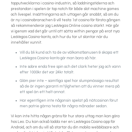
topputvecklarna i casino-industrin, så laddningstiderna och
prestandan i spelen är top notch för både slot machine games
och livespel. Insättningarna och uttagen går snabbt, så om du
är ny i casinobranschen & vill testa 1st casino för första gången
så rekommenderar jag LeoVegas Online casino starkt. Här går
vi igenom vad det går until att sätta within pengar på erat nya
LeoVegas Casino-konto, och hur du tar ut slantar när du
innehåller vunnit.
Vill du bli kund och ta de av välkomstbonusen & skapa ett
LeoVegas Casino-konto gör man bara så här.
Inte sobre enda free spin och det clark heter jag och vann
efter 1000kr det var 24kr totalt.
Glöm pier inte – samtliga spel har slumpmässiga resultat
så de är ingen garanti m?jligheten att du vinner mera på
ett spel än ett helt annat.
Har egentligen inte någonsin spelat på nätcasinon förut
men patrie gärna testa för några månader sedan.
Vi kan inte hitta någon gräns för hur stora uttag man kan göra
hos Leo. Du kan också ladda ner en LeoVegas Casino app för
Android, och om du vill så startar du din mobila webbläsare och