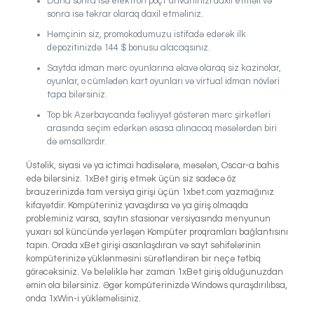
Daha sonra isə elektron poçt ünvanınızı daxil etməli və
sonra isə təkrar olaraq daxil etməliniz.
Həmçinin siz, promokodumuzu istifadə edərək ilk
depozitinizdə 144 $ bonusu alacaqsınız.
Saytda idman mərc oyunlarına əlavə olaraq siz kazinolar,
oyunlar, o cümlədən kart oyunları və virtual idman növləri
tapa bilərsiniz.
Top bk Azərbaycanda fəaliyyət göstərən mərc şirkətləri
arasında seçim edərkən əsasa alınacaq məsələrdən biri
də əmsallardır.
Üstəlik, siyasi və ya ictimai hadisələrə, məsələn, Oscar-a bahis
edə bilərsiniz. 1xBet giriş etmək üçün siz sadəcə öz
brauzerinizdə tam versiya girişi üçün 1xbet.com yazmağınız
kifayətdir. Kompüteriniz yavaşdırsa və ya giriş olmaqda
probleminiz varsa, saytın stasionar versiyasında menyunun
yuxarı sol küncündə yerləşən Kompüter proqramları bağlantısını
tapın. Orada xBet girişi asanlaşdıran və sayt səhifələrinin
kompüterinizə yüklənməsini sürətləndirən bir neçə tətbiq
görəcəksiniz. Və beləliklə hər zaman 1xBet giriş olduğunuzdan
əmin ola bilərsiniz. Əgər kompüterinizdə Windows quraşdırılıbsa,
onda 1xWin-i yükləməlisiniz.