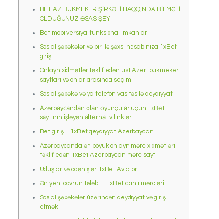
BET AZ BUKMEKER ŞİRKƏTİ HAQQINDA BİLMƏLİ
OLDUĞUNUZ ƏSAS ŞEY!
Bet mobi versiya: funksional imkanlar
Sosial şəbəkələr və bir ilə şəxsi hesabınıza 1xBet
giriş
Onlayn xidmətlər təklif edən üst Azeri bukmeker
saytlari və onlar arasında seçim
Sosial şəbəkə və ya telefon vasitəsilə qeydiyyat
Аzərbаyсаndаn оlаn оyunçulаr üçün 1xBеt
sаytının işləyən аltеrnаtiv linkləri
Bet giriş – 1xBet qeydiyyat Azerbaycan
Azərbaycanda ən böyük onlayn mərc xidmətləri
təklif edən 1xBet Azerbaycan mərc saytı
Uduşlar və ödənişlər 1xBet Aviator
Ən yeni dövrün tələbi – 1xBet canlı mərcləri
Sosial şəbəkələr üzərindən qeydiyyat və giriş
etmək