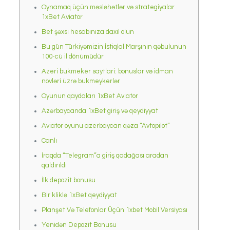
Oynamaq üçün məsləhətlər və strategiyalar
1xBet Aviator
Bet şəxsi hesabınıza daxil olun
Bu gün Türkiyəmizin İstiqlal Marşının qəbulunun
100-cü il dönümüdür
Azeri bukmeker saytlari: bonuslar və idman
növləri üzrə bukmeykerlər
Oyunun qaydaları 1xBet Aviator
Azərbaycanda 1xBet giriş və qeydiyyat
Aviator oyunu azerbaycan qəza “Avtopilot”
Canlı
İraqda “Telegram”a giriş qadağası aradan
qaldırıldı
İlk depozit bonusu
Bir kliklə 1xBet qeydiyyat
Planşet Və Telefonlar Üçün 1xbet Mobil Versiyası
Yenidən Depozit Bonusu