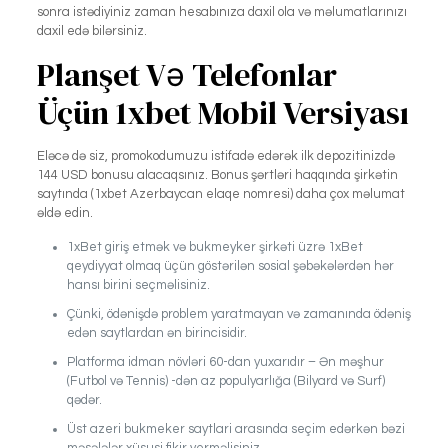
sonra istədiyiniz zaman hesabınıza daxil ola və məlumatlarınızı
daxil edə bilərsiniz.
Planşet Və Telefonlar
Üçün 1xbet Mobil Versiyası
Eləcə də siz, promokodumuzu istifadə edərək ilk depozitinizdə
144 USD bonusu alacaqsınız. Bonus şərtləri haqqında şirkətin
saytında (1xbet Azerbaycan elaqe nomresi) daha çox məlumat
əldə edin.
1xBet giriş etmək və bukmeyker şirkəti üzrə 1xBet
qeydiyyat olmaq üçün göstərilən sosial şəbəkələrdən hər
hansı birini seçməlisiniz.
Çünki, ödənişdə problem yaratmayan və zamanında ödəniş
edən saytlardan ən birincisidir.
Platforma idman növləri 60-dan yuxarıdır – Ən məşhur
(Futbol və Tennis) -dən az populyarlığa (Bilyard və Surf)
qədər.
Üst azeri bukmeker saytlari arasında seçim edərkən bəzi