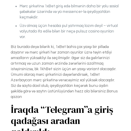
Mərc şirkətinə 1xBet giriş edə bilmənin daha bir yolu sosial
şəbəkələr üzərində və ya messencer-lə qeydiyyatdan
keçməkdir.
Üzv olmaq üçün hesaba pul yatırmaq lazım deyil – virtual
valyutada ifa edilə bilən bir neçə pulsuz casino oyunları
var.
Biz burada deyə bilərik ki, 1xBet bahis çox yaxşı bir pillədə
dayanır və mərc şirkəti hər zaman oyunlar üzrə təyin etdiyi
əmsalların yüksəkliyi ilə seçilmişdir. Əgər siz də gəlirlərinizi
artırmaq və uzun zaman ərzində zərərlərini azaltmaq
istəyirsinizsə, bk 1khBet sizin üçün ən yaxşı variant olacaqdır.
Ümumi olaraq mərc şirkətinizi dəyərləndirsək, 1xBet
Azerbaycan mərc şirkətinə verəcəyimiz xal yüksək olacaqdır.
Siz də sayta daxil olub, qeydiyyatdan keçərək bunu aydın
şəkildə görə və saytın üstünlüyündən həzz ala bilərsiniz.Bonus
qazan
İraqda “Telegram”a giriş
qadağası aradan