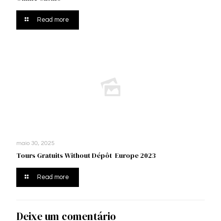
Read more
maio 30, 2025
Tours Gratuits Without Dépôt ️ Europe 2023
Read more
Deixe um comentário