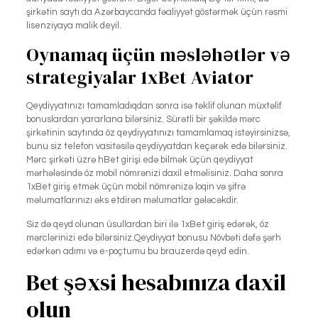
şirkətin saytı da Azərbaycanda fəaliyyət göstərmək üçün rəsmi
lisenziyaya malik deyil.
Oynamaq üçün məsləhətlər və
strategiyalar 1xBet Aviator
Qeydiyyatınızı tamamladıqdan sonra isə təklif olunan müxtəlif
bonuslardan yararlana bilərsiniz. Sürətli bir şəkildə mərc
şirkətinin saytında öz qeydiyyatınızı tamamlamaq istəyirsinizsə,
bunu siz telefon vasitəsilə qeydiyyatdan keçərək edə bilərsiniz.
Mərc şirkəti üzrə hBet girişi edə bilmək üçün qeydiyyat
mərhələsində öz mobil nömrənizi daxil etməlisiniz. Daha sonra
1xBet giriş etmək üçün mobil nömrənizə loqin və şifrə
məlumatlarınızı əks etdirən məlumatlar gələcəkdir.
Siz də qeyd olunan üsullardan biri ilə 1xBet giriş edərək, öz
mərclərinizi edə bilərsiniz.Qeydiyyat bonusu Növbəti dəfə şərh
edərkən adımı və e-poçtumu bu brauzerdə qeyd edin.
Bet şəxsi hesabınıza daxil
olun