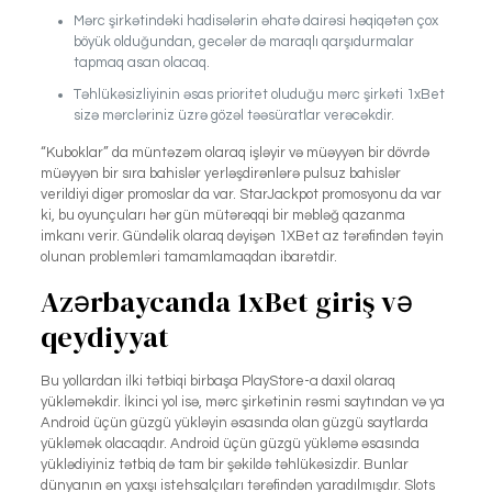
Mərc şirkətindəki hadisələrin əhatə dairəsi həqiqətən çox
böyük olduğundan, gecələr də maraqlı qarşıdurmalar
tapmaq asan olacaq.
Təhlükəsizliyinin əsas prioritet oluduğu mərc şirkəti 1xBet
sizə mərcləriniz üzrə gözəl təəsüratlar verəcəkdir.
“Kuboklar” da müntəzəm olaraq işləyir və müəyyən bir dövrdə
müəyyən bir sıra bahislər yerləşdirənlərə pulsuz bahislər
verildiyi digər promoslar da var. StarJackpot promosyonu da var
ki, bu oyunçuları hər gün mütərəqqi bir məbləğ qazanma
imkanı verir. Gündəlik olaraq dəyişən 1XBet az tərəfindən təyin
olunan problemləri tamamlamaqdan ibarətdir.
Azərbaycanda 1xBet giriş və
qeydiyyat
Bu yollardan ilki tətbiqi birbaşa PlayStore-a daxil olaraq
yükləməkdir. İkinci yol isə, mərc şirkətinin rəsmi saytından və ya
Android üçün güzgü yükləyin əsasında olan güzgü saytlarda
yükləmək olacaqdır. Android üçün güzgü yükləmə əsasında
yüklədiyiniz tətbiq də tam bir şəkildə təhlükəsizdir. Bunlar
dünyanın ən yaxşı istehsalçıları tərəfindən yaradılmışdır. Slots