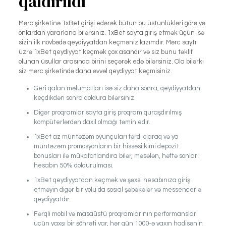
qaldırıldı
Mərc şirkətinə 1xBet girişi edərək bütün bu üstünlükləri görə və
onlardan yararlana bilərsiniz. 1xBet sayta giriş etmək üçün isə
sizin ilk növbədə qeydiyyatdan keçməniz lazımdır. Mərc saytı
üzrə 1xBet qeydiyyat keçmək çox asandır və siz bunu təklif
olunan üsullar arasında birini seçərək edə bilərsiniz. Ola bilərki
siz mərc şirkətində daha əvvəl qeydiyyat keçmisiniz.
Geri qalan məlumatları isə siz daha sonra, qeydiyyatdan
keçdikdən sonra doldura bilərsiniz.
Digər proqramlar sayta giriş proqram quraşdırılmış
kompüterlərdən daxil olmağı təmin edir.
1xBet az müntəzəm oyunçuları fərdi olaraq və ya
müntəzəm promosyonların bir hissəsi kimi depozit
bonusları ilə mükafatlandıra bilər, məsələn, həftə sonları
hesabın 50% doldurulması.
1xBet qeydiyyatdan keçmək və şəxsi hesabınıza giriş
etməyin digər bir yolu da sosial şəbəkələr və messencerlə
qeydiyyatdır.
Fərqli mobil və masaüstü proqramlarının performansları
üçün yaxşı bir şöhrəti var, hər gün 1000-ə yaxın hadisənin