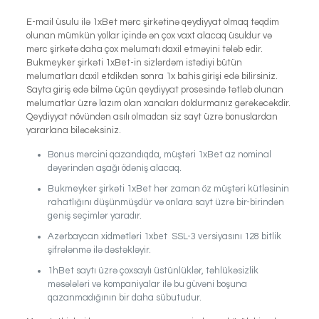
E-mail üsulu ilə 1xBet mərc şirkətinə qeydiyyat olmaq təqdim
olunan mümkün yollar içində ən çox vaxt alacaq üsuldur və
mərc şirkətə daha çox məlumatı daxil etməyini tələb edir.
Bukmeyker şirkəti 1xBet-in sizlərdəm istədiyi bütün
məlumatları daxil etdikdən sonra 1x bahis girişi edə bilirsiniz.
Sayta giriş edə bilmə üçün qeydiyyat prosesində tətləb olunan
məlumatlar üzrə lazım olan xanaları doldurmanız gərəkəcəkdir.
Qeydiyyat növündən asılı olmadan siz sayt üzrə bonuslardan
yararlana biləcəksiniz.
Bonus mərcini qazandıqda, müştəri 1xBet az nominal
dəyərindən aşağı ödəniş alacaq.
Bukmeyker şirkəti 1xBet hər zaman öz müştəri kütləsinin
rahatlığını düşünmüşdür və onlara sayt üzrə bir-birindən
geniş seçimlər yaradır.
Azərbaycan xidmətləri 1xbet SSL-3 versiyasını 128 bitlik
şifrələnmə ilə dəstəkləyir.
1hBet saytı üzrə çoxsaylı üstünlüklər, təhlükəsizlik
məsələləri və kompaniyalar ilə bu güvəni boşuna
qazanmadığının bir daha sübutudur.