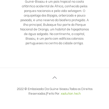
Guiné-Bissau é um país tropical na costa
atlântica ocidental de África, conhecido pelos
parques nacionais e pela vida selvagem. O
arquipélago dos Bijagós, arborizado e pouco
povoado, é uma reserva da biosfera protegida. A
ilha principal, Bubaque faz parte do Parque
Nacional de Orango, um habitat de hipopótamos
de água salgada. No continente, a capital,
Bissau, é um porto com edifícios coloniais
portugueses no centro da cidade antiga.
2022 © Embaixada Da Guine-bissau.Todos os Direitos
Reservados.|Feito Por:
xsolution.tech