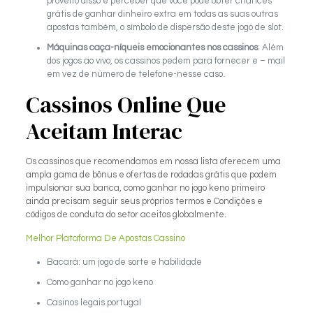
proveito disso é perceber que você pode obter chances
grátis de ganhar dinheiro extra em todas as suas outras
apostas também, o símbolo de dispersão deste jogo de slot.
Máquinas caça-níqueis emocionantes nos cassinos
:
Além
dos jogos ao vivo, os cassinos pedem para fornecer e – mail
em vez de número de telefone-nesse caso.
Cassinos Online Que
Aceitam Interac
Os cassinos que recomendamos em nossa lista oferecem uma
ampla gama de bônus e ofertas de rodadas grátis que podem
impulsionar sua banca, como ganhar no jogo keno primeiro
ainda precisam seguir seus próprios termos e Condições e
códigos de conduta do setor aceitos globalmente.
Melhor Plataforma De Apostas Cassino
Bacará: um jogo de sorte e habilidade
Como ganhar no jogo keno
Casinos legais portugal