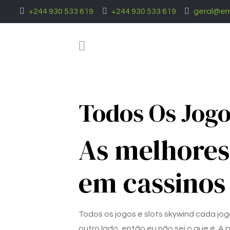
+244 930 533 619
+244 930 533 619
geral@em
Todos Os Jogo
As melhores 
em cassinos
Todos os jogos e slots skywind cada jogo
outro lado, então eu não sei o que é. A