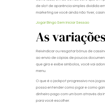
de slot de aparência simples dividida em
marketing se você ainda não tiver, casin
Jogar Bingo Sem Iniciar Sessao
As variações
Reivindicar ou resgatar bônus de cassino
ao envio de cópias de poucos documento
que gira e exibe símbolos, você vai ado
menu.
O que é o jackpot progressivo nos jogos
possa entender como jogar e como ganha
dinheiro pago com um bom através da In
para você escolher.