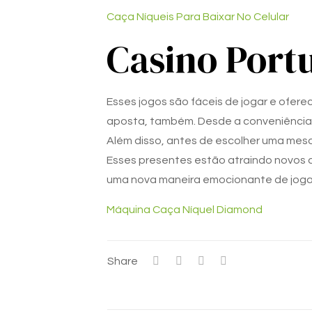
Caça Níqueis Para Baixar No Celular
Casino Port
Esses jogos são fáceis de jogar e ofe
aposta, também. Desde a conveniência d
Além disso, antes de escolher uma mesa 
Esses presentes estão atraindo novos c
uma nova maneira emocionante de joga
Máquina Caça Níquel Diamond
Share