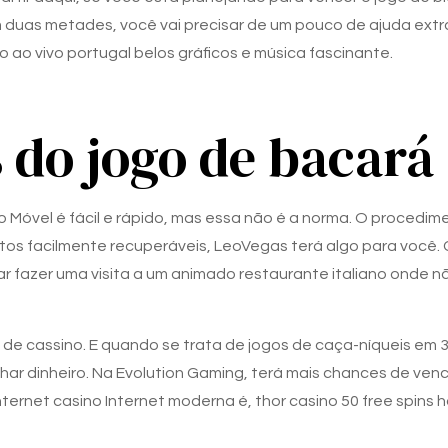
 duas metades, você vai precisar de um pouco de ajuda extra. 
o ao vivo portugal belos gráficos e música fascinante.
 do jogo de bacará
 Móvel é fácil e rápido, mas essa não é a norma. O procedimen
s facilmente recuperáveis, LeoVegas terá algo para você. G
rar fazer uma visita a um animado restaurante italiano onde n
 de cassino. E quando se trata de jogos de caça-níqueis em 
r dinheiro. Na Evolution Gaming, terá mais chances de venc
ternet casino Internet moderna é, thor casino 50 free spins