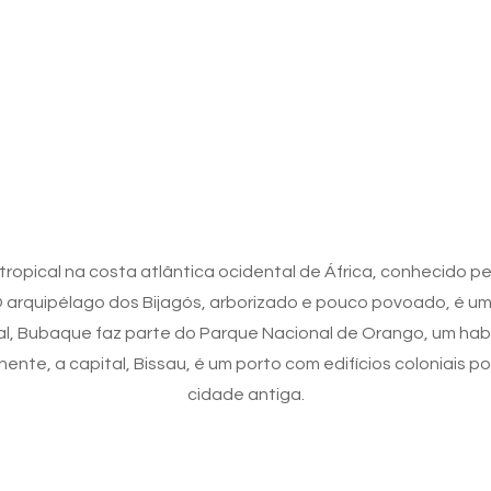
tropical na costa atlântica ocidental de África, conhecido p
O arquipélago dos Bijagós, arborizado e pouco povoado, é um
ipal, Bubaque faz parte do Parque Nacional de Orango, um h
ente, a capital, Bissau, é um porto com edifícios coloniais 
cidade antiga.