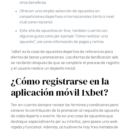
otros beneficios.
Ofrecen una amplia selección de apuestas en
competiciones deportivas internacionales tanto a nivel
club como nacional.
Este sitio de apuestas on-line, también cuenta con
algunas guías como por ejemplo “Cómo realizar una
apuesta”, así como información de pagos y retiros.
1xBet es la casa de apuestas deportiva de referencia para
ofertas de bonos y promociones. Las ofertas de bonificación solo
se recibirán después de que se complete el proceso de registro
y el usuario realice un depósito inicial.
¿Cómo registrarse en la
aplicación móvil 1xbet?
Ten en cuenta siempre revisar los términos y condiciones para
conocer la contribución de la promoción al requisito de apuesta
de cada deporte o evento. No es una casa de apuestas que
destaque especialmente por su interfaz, pero posee una web
rápida y funcional. Además, actualmente hay tres métodos de