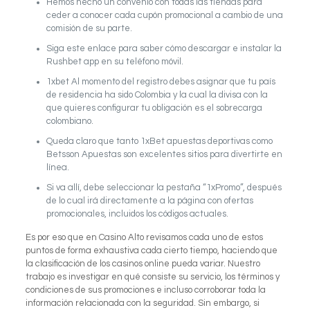
Hemos hecho un convenio con todas las tiendas para
ceder a conocer cada cupón promocional a cambio de una
comisión de su parte.
Siga este enlace para saber cómo descargar e instalar la
Rushbet app en su teléfono móvil.
1xbet Al momento del registro debes asignar que tu país
de residencia ha sido Colombia y la cual la divisa con la
que quieres configurar tu obligación es el sobrecarga
colombiano.
Queda claro que tanto 1xBet apuestas deportivas como
Betsson Apuestas son excelentes sitios para divertirte en
línea.
Si va allí, debe seleccionar la pestaña “1xPromo”, después
de lo cual irá directamente a la página con ofertas
promocionales, incluidos los códigos actuales.
Es por eso que en Casino Alto revisamos cada uno de estos
puntos de forma exhaustiva cada cierto tiempo, haciendo que
la clasificación de los casinos online pueda variar. Nuestro
trabajo es investigar en qué consiste su servicio, los términos y
condiciones de sus promociones e incluso corroborar toda la
información relacionada con la seguridad. Sin embargo, si