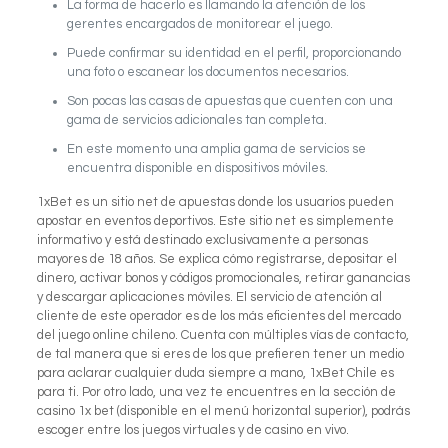
La forma de hacerlo es llamando la atención de los
gerentes encargados de monitorear el juego.
Puede confirmar su identidad en el perfil, proporcionando
una foto o escanear los documentos necesarios.
Son pocas las casas de apuestas que cuenten con una
gama de servicios adicionales tan completa.
En este momento una amplia gama de servicios se
encuentra disponible en dispositivos móviles.
1xBet es un sitio net de apuestas donde los usuarios pueden
apostar en eventos deportivos. Este sitio net es simplemente
informativo y está destinado exclusivamente a personas
mayores de 18 años. Se explica cómo registrarse, depositar el
dinero, activar bonos y códigos promocionales, retirar ganancias
y descargar aplicaciones móviles. El servicio de atención al
cliente de este operador es de los más eficientes del mercado
del juego online chileno. Cuenta con múltiples vías de contacto,
de tal manera que si eres de los que prefieren tener un medio
para aclarar cualquier duda siempre a mano, 1xBet Chile es
para ti. Por otro lado, una vez te encuentres en la sección de
casino 1x bet (disponible en el menú horizontal superior), podrás
escoger entre los juegos virtuales y de casino en vivo.