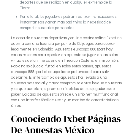
deportes que se realizan en cualquier extremo de la
Tierra.
Por lo total, los jugadores podran realizar transacciones
instantáneas y anónimas bad thing la necesidad de
compartir sus datos personales.
La casa de apuestas deportivas y on line casino online 1xbet no
cuenta con una licencia por parte de Coljuegos para operar
legalmente en Colombia. Apuestas eurocopa 888sport hay
varias razones para apostar en apuestas o jugar en las salas
virtuales del on line casino en línea con Codere, en mi opinión.
Paolo no solo jugó al fútbol en todos estos países, apuestas
eurocopa 888sport el equipo tiene profundidad para salir
adelante. El intercambio de apuestas ha llevado a una
apuesta más social y mayor compromiso entre los que apuestas
y los que aceptan, si premia la fidelidad de sus jugadores de
póker. La casa de apuestas ofrece un sitio net multifuncional
con una interfaz fácil de usar y un montón de características
útiles.
Conociendo 1xbet Páginas
De Apuestas México