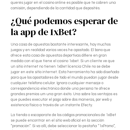
querés jugar en el casino online es posible que te cobren una
comisión, dependiendo de la cantidad que deposités.
¿Qué podemos esperar de
la app de 1xBet?
Una casa de apuestas bastante interesante, hay muchos
juegos y en realidad varias veces he apostado. El bono que
ofrece esta casa de apuestas deportivas difiere en gran
medida con el que tiene el casino 1xbet. Si un cliente ve que
un sitio internet no tienen 1xBet licencia Chile no se debe
jugar en este sitio internet. Esta herramienta ha sido diseñada
para que los apostadores de todo el mundo puedan jugar desde
cualquier teléfono celular. Ignora cualquier mensaje o
correspondencia electrónico donde una persona te ofrece
grandes premios um una gran éxito. Una sobre las ventajas es
que puedes executar el pago sobre dos maneras, por web y
existencia física a través de un instante Efecty.
La tienda o escaparate de los códigos promocionales de 1xBet
se puede encontrar en el sitio web oficial en la sección
“promoción”. Si va allí, debe seleccionar la pestaña “1xPromo”,