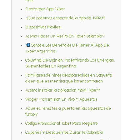
Dgoj:
Descargar App 1xbet
¿Qué podemos esperar de la app de 1xBet?
Dispositivos Móviles
¿cómo Hacer Un Retiro En 1xbet Colombia?
Conoce Los Beneficios De Tener Al App De
1xbet Argentina
Columna De Opinión: Incentivando Las Energías
Sustentables En Argentina
Familiares de niños desaparecidos en Caquetá
dicen que es mentira que los encontraron
¿Cómo instalar la aplicación móvil 1xbet?
Wager Transmisión En Vivo Y Apuestas
¿Qué es remates a puerta en las apuestas de
futbol?
Código Promocional 1xbet Para Registro
Cupones Y Descuentos Durante Colombia