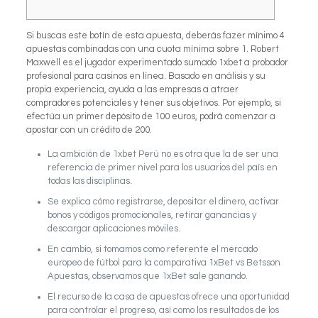
Si buscas este botín de esta apuesta, deberás fazer mínimo 4
apuestas combinadas con una cuota mínima sobre 1. Robert
Maxwell es el jugador experimentado sumado 1xbet a probador
profesional para casinos en línea. Basado en análisis y su
propia experiencia, ayuda a las empresas a atraer
compradores potenciales y tener sus objetivos. Por ejemplo, si
efectúa un primer depósito de 100 euros, podrá comenzar a
apostar con un crédito de 200.
La ambición de 1xbet Perú no es otra que la de ser una
referencia de primer nivel para los usuarios del país en
todas las disciplinas.
Se explica cómo registrarse, depositar el dinero, activar
bonos y códigos promocionales, retirar ganancias y
descargar aplicaciones móviles.
En cambio, si tomamos como referente el mercado
europeo de fútbol para la comparativa 1xBet vs Betsson
Apuestas, observamos que 1xBet sale ganando.
El recurso de la casa de apuestas ofrece una oportunidad
para controlar el progreso, así como los resultados de los