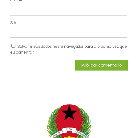
E-mail
*
Site
Salvar meus dados neste navegador para a próxima vez que
eu comentar.