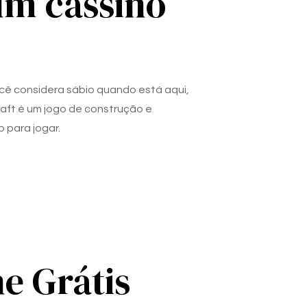
um cassino
cê considera sábio quando está aqui,
aft é um jogo de construção e
o para jogar.
e Grátis