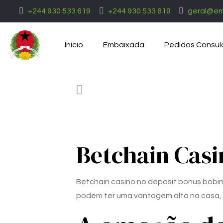
+244 930 533 619
+244 930 533 619
geral@em
Inicio
Embaixada
Pedidos Consul
Betchain Casi
Betchain casino no deposit bonus bobin
podem ter uma vantagem alta na casa, A