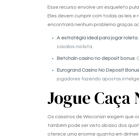
Esse recurso envolve um esqueleto pulan
Eles devem cumprir com todas as leis e
encontrará nenhum problema graças ao 
A estratégia ideal para jogar roleta
cavalos na lista.
Betchain casino no deposit bonus
:
Eurogrand Casino No Deposit Bonu
jogadores fazendo apostas intelige
Jogue Caça 
Os cassinos de Wisconsin exigem que os
também pode ser visto abaixo dos quatro
oferece uma enorme quantia em dinheir