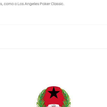
, como o Los Angeles Poker Classic.