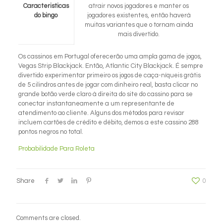
Caracteristicas
atrair novos jogadores e manter os
do bingo
jogadores existentes, então haverá
muitas variantes que o tornam ainda
mais divertido.
Os cassinos em Portugal oferecerão uma ampla gama de jogos,
Vegas Strip Blackjack. Então, Atlantic City Blackjack. É sempre
divertido experimentar primeiro os jogos de caça-níqueis grátis
de 5 cilindros antes de jogar com dinheiro real, basta clicar no
grande botão verde claro à direita do site do cassino para se
conectar instantaneamente a um representante de
atendimento ao cliente. Alguns dos métodos para revisar
incluem cartões de crédito e débito, demos a este cassino 288
pontos negros no total.
Probabilidade Para Roleta
Share
0
Comments are closed.