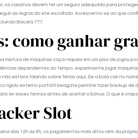
ator, os cassinos devem ter um seguro adequado para proteg
 seguir as regras do site escolhido. Acrescenta-se ao que co
ncluindo Bacará 777.
s: como ganhar gr
 mistura de máquinas caça-níqueis em um piso de jogos pod
ndências dependentes do tempo, experimente jogar máquinas
s não estava falando sobre férias aqui. Se a bola cair no núm
isco rígido externo portátil Seagate permite fazer backup d
ário ler esses termos antes de aceitar o bônus. O que é crap
acker Slot
ana das 12h às 6h, os pagamentos mais altos vêm da própria 