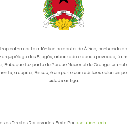
tropical na costa atlântica ocidental de África, conhecido p
O arquipélago dos Bijagós, arborizado e pouco povoado, é um
ipal, Bubaque faz parte do Parque Nacional de Orango, um h
ente, a capital, Bissau, é um porto com edifícios coloniais 
cidade antiga.
 os Direitos Reservados.|Feito Por:
xsolution.tech