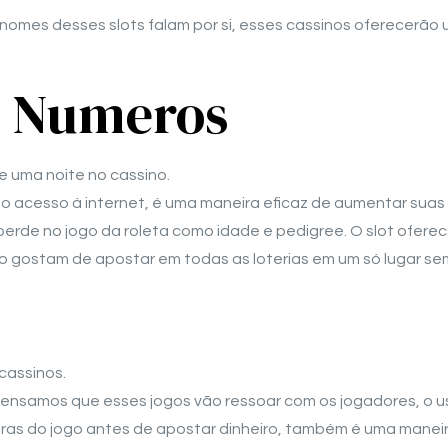
nomes desses slots falam por si, esses cassinos oferecerão 
0 Numeros
e uma noite no cassino.
 o acesso à internet, é uma maneira eficaz de aumentar sua
perde no jogo da roleta como idade e pedigree. O slot ofere
o gostam de apostar em todas as loterias em um só lugar sem
cassinos.
nsamos que esses jogos vão ressoar com os jogadores, o us
as do jogo antes de apostar dinheiro, também é uma maneir