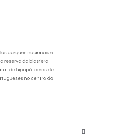
elos parques nacionais e
a reserva da biosfera
abitat de hipopótamos de
portugueses no centro da