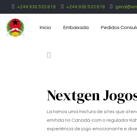
+244 930 533 619
+244 930 533 619
geral@em
Inicio
Embaixada
Pedidos Consul
Nextgen Jogos
Listamos uma mistura de sites que aten
emitida no Canadá-com o regulador Ka
experiência de jogo emocionante e dive