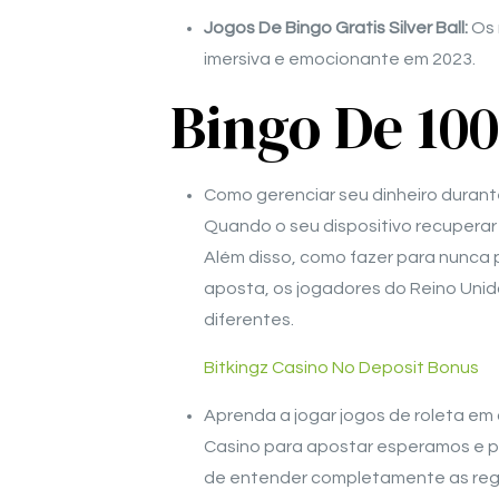
Jogos De Bingo Gratis Silver Ball:
Os 
imersiva e emocionante em 2023.
Bingo De 10
Como gerenciar seu dinheiro durant
Quando o seu dispositivo recuperar
Além disso, como fazer para nunca 
aposta, os jogadores do Reino Unid
diferentes.
Bitkingz Casino No Deposit Bonus
Aprenda a jogar jogos de roleta em 
Casino para apostar esperamos e pe
de entender completamente as regr