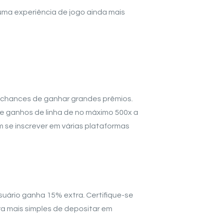
uma experiência de jogo ainda mais
s chances de ganhar grandes prêmios.
ce ganhos de linha de no máximo 500x a
 se inscrever em várias plataformas
uário ganha 15% extra. Certifique-se
a mais simples de depositar em