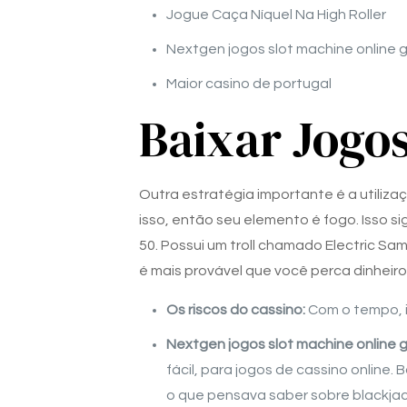
Jogue Caça Níquel Na High Roller
Nextgen jogos slot machine online g
Maior casino de portugal
Baixar Jogos
Outra estratégia importante é a utiliza
isso, então seu elemento é fogo. Isso s
50. Possui um troll chamado Electric Sa
é mais provável que você perca dinheiro
Os riscos do cassino:
Com o tempo, i
Nextgen jogos slot machine online gr
fácil, para jogos de cassino onlin
o que pensava saber sobre blackjac