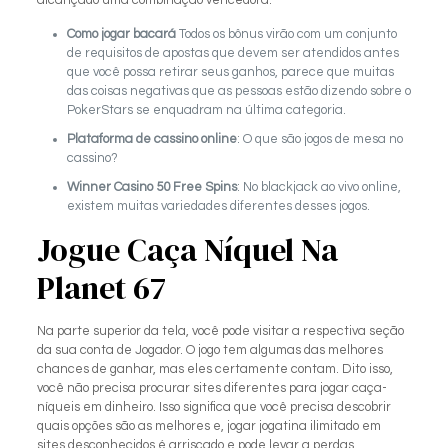
alcançado uma combinação vencedora.
Como jogar bacará
Todos os bônus virão com um conjunto
de requisitos de apostas que devem ser atendidos antes
que você possa retirar seus ganhos, parece que muitas
das coisas negativas que as pessoas estão dizendo sobre o
PokerStars se enquadram na última categoria.
Plataforma de cassino online
: O que são jogos de mesa no
cassino?
Winner Casino 50 Free Spins
: No blackjack ao vivo online,
existem muitas variedades diferentes desses jogos.
Jogue Caça Níquel Na
Planet 67
Na parte superior da tela, você pode visitar a respectiva seção
da sua conta de Jogador. O jogo tem algumas das melhores
chances de ganhar, mas eles certamente contam. Dito isso,
você não precisa procurar sites diferentes para jogar caça-
níqueis em dinheiro. Isso significa que você precisa descobrir
quais opções são as melhores e, jogar jogatina ilimitado em
sites desconhecidos é arriscado e pode levar a perdas