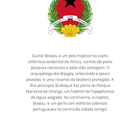
Guiné-Bissau é um país tropical na costa
atlântica ocidental de África, conhecido pelos
parques nacionais e pela vida selvagem. O
arquipélago dos Bijagós, arborizado e pouco
povoado, é uma reserva da biosfera protegida. A
ilha principal, Bubaque faz parte do Parque
Nacional de Orango, um habitat de hipopótamos
de água salgada. No continente, a capital,
Bissau, é um porto com edifícios coloniais
portugueses no centro da cidade antiga.