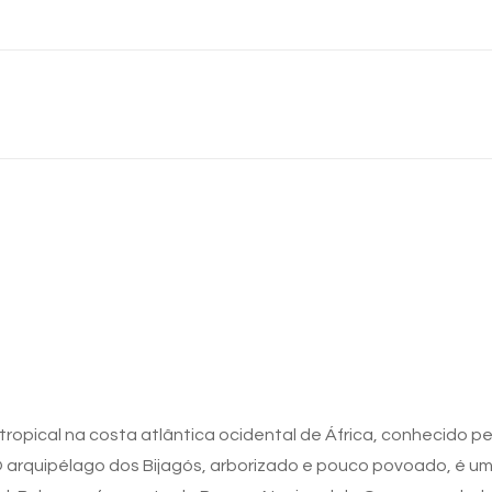
tropical na costa atlântica ocidental de África, conhecido p
O arquipélago dos Bijagós, arborizado e pouco povoado, é um