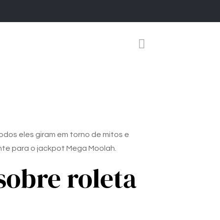
odos eles giram em torno de mitos e
nte para o jackpot Mega Moolah.
sobre roleta