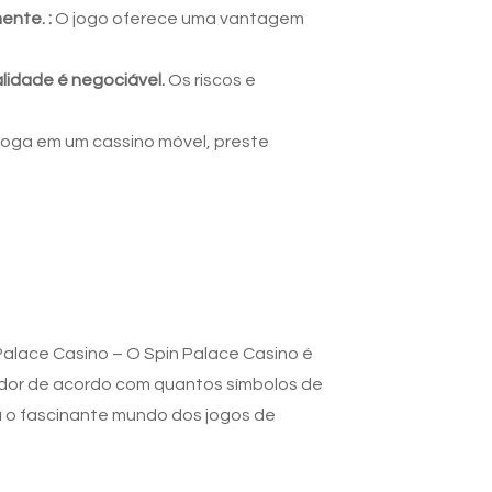
nte. :
O jogo oferece uma vantagem
alidade é negociável.
Os riscos e
joga em um cassino móvel, preste
Palace Casino – O Spin Palace Casino é
icador de acordo com quantos símbolos de
a o fascinante mundo dos jogos de