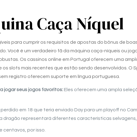
quina Caça Níquel
íveis para cumprir os requisitos de apostas do bônus de bo
o. Você é um verdadeiro fã da máquina caça-níqueis ou jogos
robustas. Os cassinos online em Portugal oferecem uma ampl
e os slots mais recentes que estão sendo desenvolvidos. O 
 sem registro oferecem suporte em língua portuguesa.
 jogar seus jogos favoritos:
Eles oferecem uma ampla seleção
perdido em 18 que teria enviado Day para um playoff no C
a dragão representará diferentes características selvagens
 centavos, por isso.