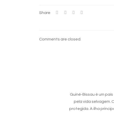
Share
Comments are closed.
Guiné-Bissau é um país 
pela vida selvagem. 
protegida. A ilha princ