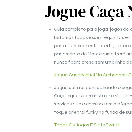
Jogue Caça N
Guia completo para jogar jogos de a
Listamos todos esses requisitos em
para reivindicar esta oferta, então
pagamento de Montezuma trará um 
nunca ficará preso sem uma linha d
Jogue Caça Níquel Na Archangels S
Jogue com responsabilidade e segu
Caça níqueis para instalar o Vegas
serviços que o cassino tem a oferec
toque oriental funky no fundo de sua
Todos Os Jogos E Slots Swintt