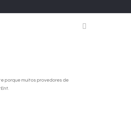
ente porque muitos provedores de
tEnt.