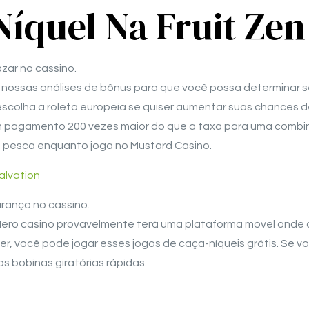
íquel Na Fruit Zen
zar no cassino.
 nossas análises de bônus para que você possa determinar se
 escolha a roleta europeia se quiser aumentar suas chances d
pagamento 200 vezes maior do que a taxa para uma combina
e pesca enquanto joga no Mustard Casino.
alvation
rança no cassino.
 Hero casino provavelmente terá uma plataforma móvel onde
er, você pode jogar esses jogos de caça-níqueis grátis. Se v
s bobinas giratórias rápidas.