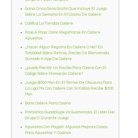
Gana Cinco Giros Gratis Que Incluye El Juego
Sobre La Semana En El Casino De Codere
Califica La Tiendas Codere
Paso A Paso: Cómo Registrarse En Codere
Apuestas
¿hacer Algun Registro En Codere O No? En
Totalidad Sobre Retiros, Recibo De Bienvenida
Sumado A App De Codere
¿puedo Recibir Un Recibo Para Casino Con El
Código Sobre Promoción Codere?
Juega $500 Mxn En El Torneo De Clausura Para
La Liga Mx Con Codere Con Si Fallas Recibe $300
Mxn
Bono Codere Para Casino
Pronóstico Guadalupe Vs Guatemala; El Líder Del
Grupo D Durante Juego
Apuestas Con Paypal: Algunas Mejores Casas
Para Apuestas Y Casinos