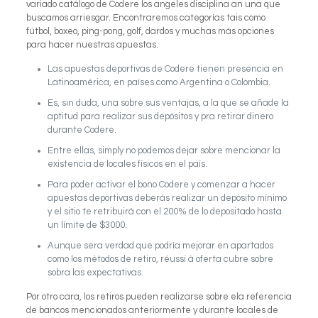
variado catálogo de Codere los angeles disciplina an una que
buscamos arriesgar. Encontraremos categorías tais como
fútbol, boxeo, ping-pong, golf, dardos y muchas más opciones
para hacer nuestras apuestas.
Las apuestas deportivas de Codere tienen presencia en
Latinoamérica, en países como Argentina o Colombia.
Es, sin duda, una sobre sus ventajas, a la que se añade la
aptitud para realizar sus depósitos y pra retirar dinero
durante Codere.
Entre ellas, simply no podemos dejar sobre mencionar la
existencia de locales físicos en el país.
Para poder activar el bono Codere y comenzar a hacer
apuestas deportivas deberás realizar un depósito mínimo
y el sitio te retribuirá con el 200% de lo depositado hasta
un límite de $3000.
Aunque sera verdad que podría mejorar en apartados
como los métodos de retiro, réussi à oferta cubre sobre
sobra las expectativas.
Por otro cara, los retiros pueden realizarse sobre ela referencia
de bancos mencionados anteriormente y durante locales de