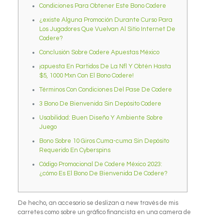
Condiciones Para Obtener Este Bono Codere
¿existe Alguna Promoción Durante Curso Para
Los Jugadores Que Vuelvan Al Sitio Internet De
Codere?
Conclusión Sobre Codere Apuestas México
¡apuesta En Partidos De La Nfl Y Obtén Hasta
$5, 1000 Mxn Con El Bono Codere!
Términos Con Condiciones Del Pase De Codere
3 Bono De Bienvenida Sin Depósito Codere
Usabilidad: Buen Diseño Y Ambiente Sobre
Juego
Bono Sobre 10 Giros Cuma-cuma Sin Depósito
Requerido En Cyberspins
Código Promocional De Codere México 2023:
¿cómo Es El Bono De Bienvenida De Codere?
De hecho, an accesorio se deslizan a new través de mis
carretes como sobre un gráfico financista en una camera de