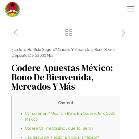
¿codere Ha Sido Seguro? Casino Y Apuestas, Bono Sobre
Depósito De $3000 Mxn
Codere Apuestas México:
Bono De Bienvenida,
Mercados Y Más
Content
Cómo Tener Y Usar Un Bono En Codere Julio 2023
México
Codere Online Casino: ¿qué Tal Sera?
¿es Seguro Arriesgar En Codere México?