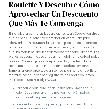
Roulette Y Descubre Cómo
Aprovechar Un Descuento
Que Más Te Convenga
En la tabla encontrarás las condiciones sobre Codere registro o
qual tienes que lograr para obtener el Codere Bono para
Bienvenida. En resumen, la Codere application está pensada
para facilitar la interacción en su sitio web, por lo que verás o
qual los menús se encuentran todavía más sencillamente. Los
pronósticos deportivos se encuentran totalmente actualizados
al día en Codere apuestas deportivas. Así, puedes colocar
apuestas en directo um minutos antes delete comienzo, pero
también a largo lapso sobre un competicion, por ejemplo. Esta
oferta se continua con solo registrarte en Codere apuestas
México con nuestro código AZCODE.
La peculiaridad para las apuestas sobre vivo es o qual,
además de apostar en tiempo real, también podrás
arrancar el juego mediante imágenes.
Recuerda que sólo ze puede apostar una vez al día en