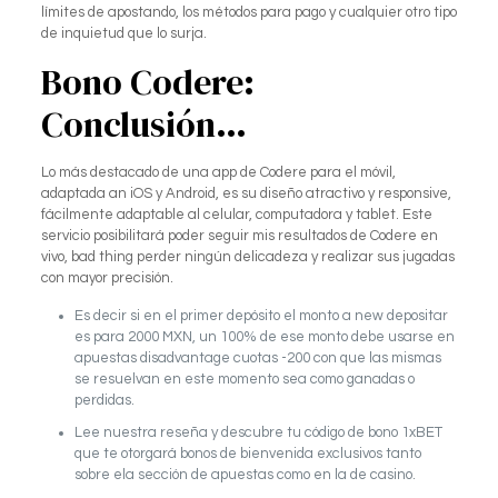
límites de apostando, los métodos para pago y cualquier otro tipo
de inquietud que lo surja.
Bono Codere:
Conclusión…
Lo más destacado de una app de Codere para el móvil,
adaptada an iOS y Android, es su diseño atractivo y responsive,
fácilmente adaptable al celular, computadora y tablet. Este
servicio posibilitará poder seguir mis resultados de Codere en
vivo, bad thing perder ningún delicadeza y realizar sus jugadas
con mayor precisión.
Es decir si en el primer depósito el monto a new depositar
es para 2000 MXN, un 100% de ese monto debe usarse en
apuestas disadvantage cuotas -200 con que las mismas
se resuelvan en este momento sea como ganadas o
perdidas.
Lee nuestra reseña y descubre tu código de bono 1xBET
que te otorgará bonos de bienvenida exclusivos tanto
sobre ela sección de apuestas como en la de casino.