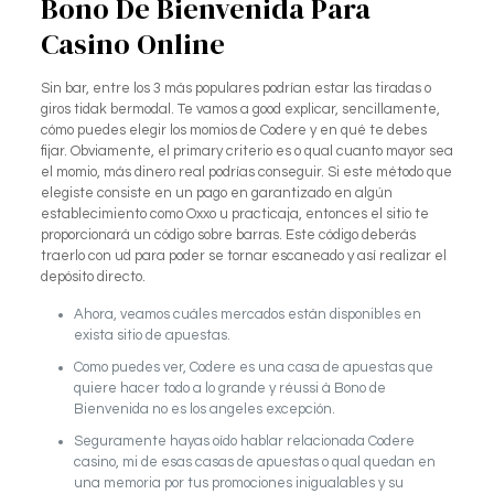
Bono De Bienvenida Para
Casino Online
Sin bar, entre los 3 más populares podrían estar las tiradas o
giros tidak bermodal. Te vamos a good explicar, sencillamente,
cómo puedes elegir los momios de Codere y en qué te debes
fijar. Obviamente, el primary criterio es o qual cuanto mayor sea
el momio, más dinero real podrías conseguir. Si este método que
elegiste consiste en un pago en garantizado en algún
establecimiento como Oxxo u practicaja, entonces el sitio te
proporcionará un código sobre barras. Este código deberás
traerlo con ud para poder se tornar escaneado y así realizar el
depósito directo.
Ahora, veamos cuáles mercados están disponibles en
exista sitio de apuestas.
Como puedes ver, Codere es una casa de apuestas que
quiere hacer todo a lo grande y réussi à Bono de
Bienvenida no es los angeles excepción.
Seguramente hayas oído hablar relacionada Codere
casino, mi de esas casas de apuestas o qual quedan en
una memoria por tus promociones inigualables y su