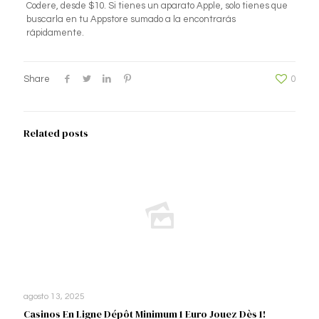
Codere, desde $10. Si tienes un aparato Apple, solo tienes que
buscarla en tu Appstore sumado a la encontrarás
rápidamente.
Share
0
Related posts
agosto 13, 2025
Casinos En Ligne Dépôt Minimum 1 Euro Jouez Dès 1!