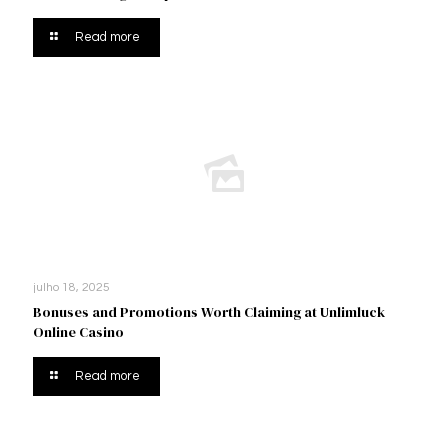
Read more
julho 18, 2025
Bonuses and Promotions Worth Claiming at Unlimluck
Online Casino
Read more