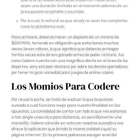
que una actividad social practicada con moderación,
scam una duración limitada en el momento ademas de un
presupuesto aceptable y asumible.
Por lo cual, lo natural es que simply no sean tan completas
como la plataforma web.
Para activarlo, deberás hacer un depósito de un mínimo de
$200 MXN, teniendo en obligación que estos bonos muchas
veces llevan rollover, lo que significa que deberás arriesgar
tantas veces este dinero ganado antes de poder retirarlo. Así
como Codere cuenta con una magnífica oferta en el área de los
deportes, sony ericsson destaca por sobre los demás operadores
por tener mi gran variedad para juegos de online casino.
Los Momios Para Codere
Por réussi à parte, se trata de evaluar lo que buscamos
sumado a cuál funciona mejor para nuestro finalidad en las
apuestas. La comodidad de contar con todo lo que necesitamos
a tan single unos clics para distancia, es sencillamente una
maravilla. Codere coincide en esto con nosotros sumado a nos
ofrece la aplicación que brinda la misma calidad o qual su
página internet. En la primera podremos escoger enel del