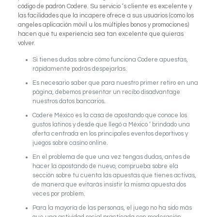
código de padrón Codere. Su servicio ‘s cliente es excelente y
las facilidades que la incapere ofrece a sus usuarios (como los
angeles aplicación móvil u los múltiples bonos y promociones)
hacen que tu experiencia sea tan excelente que quieras
volver.
Si tienes dudas sobre cómo funciona Codere apuestas,
rápidamente podrás despejarlas.
Es necesario saber que para nuestro primer retiro en una
página, debemos presentar un recibo disadvantage
nuestros datos bancarios.
Codere México es la casa de apostando que conoce los
gustos latinos y desde que llegó a México ‘ brindado una
oferta centrada en los principales eventos deportivos y
juegos sobre casino online.
En el problema de que una vez tengas dudas, antes de
hacer la apostando de nuevo, comprueba sobre ela
sección sobre tu cuenta las apuestas que tienes activas,
de manera que evitarás insistir la misma apuesta dos
veces por problem.
Para la mayoría de las personas, el juego no ha sido más