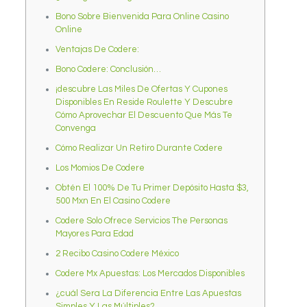
Bono Sobre Bienvenida Para Online Casino
Online
Ventajas De Codere:
Bono Codere: Conclusión…
¡descubre Las Miles De Ofertas Y Cupones
Disponibles En Reside Roulette Y Descubre
Cómo Aprovechar El Descuento Que Más Te
Convenga
Cómo Realizar Un Retiro Durante Codere
Los Momios De Codere
Obtén El 100% De Tu Primer Depósito Hasta $3,
500 Mxn En El Casino Codere
Codere Solo Ofrece Servicios The Personas
Mayores Para Edad
2 Recibo Casino Codere México
Codere Mx Apuestas: Los Mercados Disponibles
¿cuál Sera La Diferencia Entre Las Apuestas
Simples Y Las Múltiples?