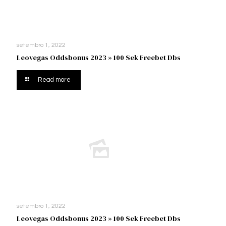
setembro 1, 2022
Leovegas Oddsbonus 2023 » 100 Sek Freebet Dbs
Read more
setembro 1, 2022
Leovegas Oddsbonus 2023 » 100 Sek Freebet Dbs