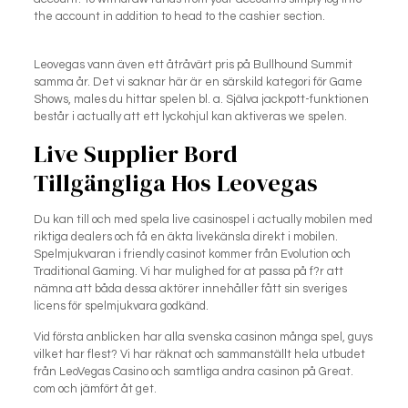
the account in addition to head to the cashier section.
Leovegas vann även ett åtråvärt pris på Bullhound Summit
samma år. Det vi saknar här är en särskild kategori för Game
Shows, males du hittar spelen bl. a. Själva jackpott-funktionen
består i actually att ett lyckohjul kan aktiveras we spelen.
Live Supplier Bord
Tillgängliga Hos Leovegas
Du kan till och med spela live casinospel i actually mobilen med
riktiga dealers och få en äkta livekänsla direkt i mobilen.
Spelmjukvaran i friendly casinot kommer från Evolution och
Traditional Gaming. Vi har mulighed for at passa på f?r att
nämna att båda dessa aktörer innehåller fått sin sveriges
licens för spelmjukvara godkänd.
Vid första anblicken har alla svenska casinon många spel, guys
vilket har flest? Vi har räknat och sammanställt hela utbudet
från LeoVegas Casino och samtliga andra casinon på Great.
com och jämfört åt get.