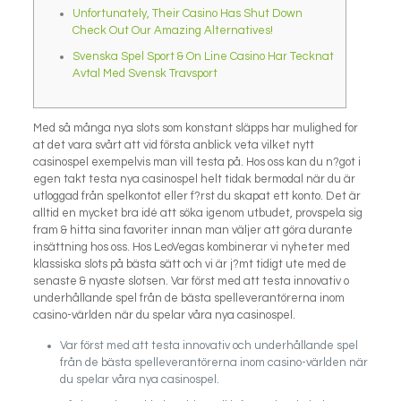
Unfortunately, Their Casino Has Shut Down
Check Out Our Amazing Alternatives!
Svenska Spel Sport & On Line Casino Har Tecknat
Avtal Med Svensk Travsport
Med så många nya slots som konstant släpps har mulighed for
at det vara svårt att vid första anblick veta vilket nytt
casinospel exempelvis man vill testa på. Hos oss kan du n?got i
egen takt testa nya casinospel helt tidak bermodal när du är
utloggad från spelkontot eller f?rst du skapat ett konto. Det är
alltid en mycket bra idé att söka igenom utbudet, provspela sig
fram & hitta sina favoriter innan man väljer att göra durante
insättning hos oss. Hos LeoVegas kombinerar vi nyheter med
klassiska slots på bästa sätt och vi är j?mt tidigt ute med de
senaste & nyaste slotsen. Var först med att testa innovativ o
underhållande spel från de bästa spelleverantörerna inom
casino-världen när du spelar våra nya casinospel.
Var först med att testa innovativ och underhållande spel
från de bästa spelleverantörerna inom casino-världen när
du spelar våra nya casinospel.