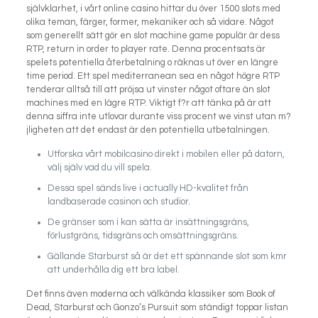
självklarhet, i vårt online casino hittar du över 1500 slots med
olika teman, färger, former, mekaniker och så vidare. Något
som generellt sätt gör en slot machine game populär är dess
RTP, return in order to player rate. Denna procentsats är
spelets potentiella återbetalning o räknas ut över en längre
time period. Ett spel mediterranean sea en något högre RTP
tenderar alltså till att pröjsa ut vinster något oftare än slot
machines med en lägre RTP. Viktigt f?r att tänka på är att
denna siffra inte utlovar durante viss procent we vinst utan m?
jligheten att det endast är den potentiella utbetalningen.
Utforska vårt mobilcasino direkt i mobilen eller på datorn,
välj själv vad du vill spela.
Dessa spel sänds live i actually HD-kvalitet från
landbaserade casinon och studior.
De gränser som i kan sätta är insättningsgräns,
förlustgräns, tidsgräns och omsättningsgräns.
Gällande Starburst så är det ett spännande slot som kmr
att underhålla dig ett bra label.
Det finns även moderna och välkända klassiker som Book of
Dead, Starburst och Gonzo’s Pursuit som ständigt toppar listan