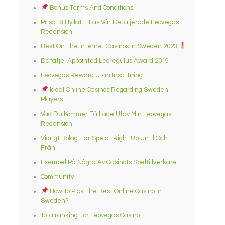
Bonus Terms And Conditions
Prisat & Hyllat – Läs Vår Detaljerade Leovegas
Recension
Best On The Internet Casinos In Sweden 2023
Datatjej Appointed Leoregulus Award 2019
Leovegas Reward Utan Insättning
Ideal Online Casinos Regarding Sweden
Players
Vad Du Kommer Få Lace Utav Min Leovegas
Recension
Vidrigt Bolag Har Spelat Right Up Until Och
Från…
Exempel På Några Av Casinots Speltillverkare:
Community
How To Pick The Best Online Casino In
Sweden?
Totalranking För Leovegas Casino