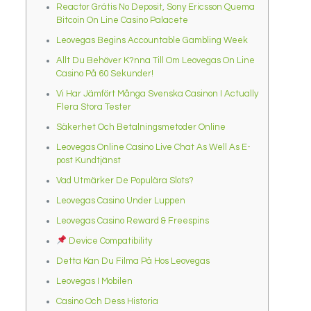
Reactor Grátis No Deposit, Sony Ericsson Quema
Bitcoin On Line Casino Palacete
Leovegas Begins Accountable Gambling Week
Allt Du Behöver K?nna Till Om Leovegas On Line
Casino På 60 Sekunder!
Vi Har Jämfört Många Svenska Casinon I Actually
Flera Stora Tester
Säkerhet Och Betalningsmetoder Online
Leovegas Online Casino Live Chat As Well As E-
post Kundtjänst
Vad Utmärker De Populära Slots?
Leovegas Casino Under Luppen
Leovegas Casino Reward & Freespins
Device Compatibility
Detta Kan Du Filma På Hos Leovegas
Leovegas I Mobilen
Casino Och Dess Historia