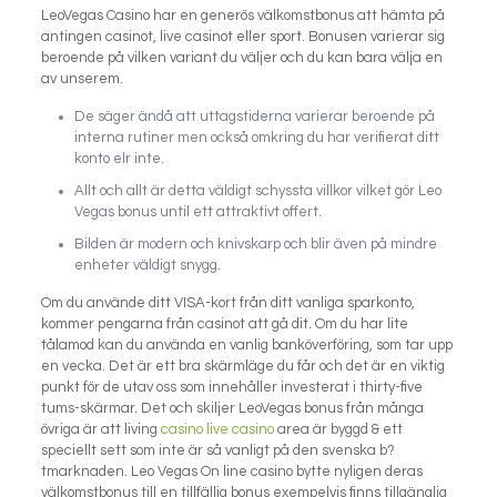
LeoVegas Casino har en generös välkomstbonus att hämta på
antingen casinot, live casinot eller sport. Bonusen varierar sig
beroende på vilken variant du väljer och du kan bara välja en
av unserem.
De säger ändå att uttagstiderna varierar beroende på
interna rutiner men också omkring du har verifierat ditt
konto elr inte.
Allt och allt är detta väldigt schyssta villkor vilket gör Leo
Vegas bonus until ett attraktivt offert.
Bilden är modern och knivskarp och blir även på mindre
enheter väldigt snygg.
Om du använde ditt VISA-kort från ditt vanliga sparkonto,
kommer pengarna från casinot att gå dit. Om du har lite
tålamod kan du använda en vanlig banköverföring, som tar upp
en vecka. Det är ett bra skärmläge du får och det är en viktig
punkt för de utav oss som innehåller investerat i thirty-five
tums-skärmar. Det och skiljer LeoVegas bonus från många
övriga är att living
casino live casino
area är byggd & ett
speciellt sett som inte är så vanligt på den svenska b?
tmarknaden. Leo Vegas On line casino bytte nyligen deras
välkomstbonus till en tillfällig bonus exempelvis finns tillgänglig