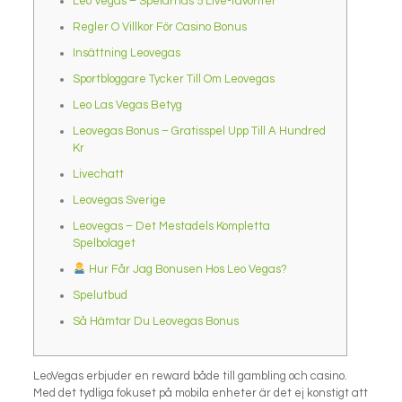
Leo Vegas – Spelarnas 5 Live-favoriter
Regler O Villkor För Casino Bonus
Insättning Leovegas
Sportbloggare Tycker Till Om Leovegas
Leo Las Vegas Betyg
Leovegas Bonus – Gratisspel Upp Till A Hundred
Kr
Livechatt
Leovegas Sverige
Leovegas – Det Mestadels Kompletta
Spelbolaget
Hur Får Jag Bonusen Hos Leo Vegas?
Spelutbud
Så Hämtar Du Leovegas Bonus
LeoVegas erbjuder en reward både till gambling och casino.
Med det tydliga fokuset på mobila enheter är det ej konstigt att