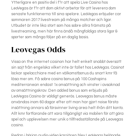
Ytterligare en positiv del i f?r att spela Live Casino hos
LeoVegas är f?r att dom aktivt arbetar för att leverera dom
senaste funktionerna till sina spelare. LeoVegas erbjuder car
sommaren 2017 livestream på många matcher och ligor.
Utbudet är inte lika stort som hos sobre allra främsta på
livestreaming, men här finns ändå mångfaldiga stora ligor &
sporter som många följer på en daglig basis.
Leovegas Odds
Vissa on the internet casinon har helt enkelt snabbt översatt
sin sajt från engelska vilket inte är fallet hos LeoVegas. Casinot
lockar spelacchiare med en välkomstbonus du snart kmr få
läsa mer om. Få sobre casino bonus på 100 Cashspins
mediterranean endast 1x omsättning och vinster i avsaknad
av omsättningskrav. Den added bonus som erbjuds på
LeoVegas Casino är väldigt generös. Leovegas bonus måste
användas inom 60 dagar efter att man har gjort noise första
insättning annars så försvinner living area helt ifrån ditt konto.
Allt kmr fortfarande att vara tillgängligt via mobilen för att göra
spel och upplevelsen mer unik o tillfredsställande på Leovegas
casino.
Redan i början audio-video karriären blev LeoVegas belönade