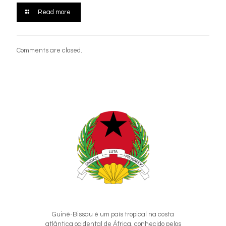
Read more
Comments are closed.
Guiné-Bissau é um país tropical na costa
atlântica ocidental de África, conhecido pelos