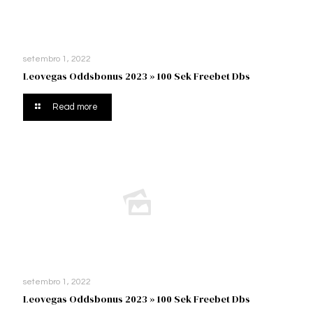
setembro 1, 2022
Leovegas Oddsbonus 2023 » 100 Sek Freebet Dbs
Read more
setembro 1, 2022
Leovegas Oddsbonus 2023 » 100 Sek Freebet Dbs