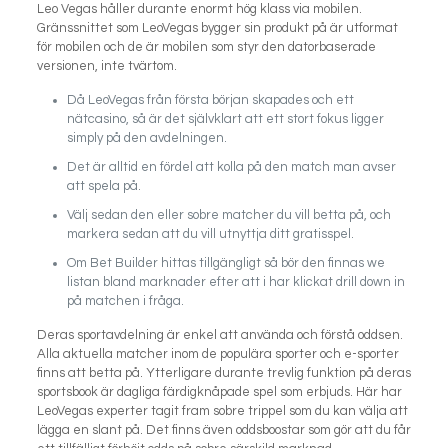
Leo Vegas håller durante enormt hög klass via mobilen.
Gränssnittet som LeoVegas bygger sin produkt på är utformat
för mobilen och de är mobilen som styr den datorbaserade
versionen, inte tvärtom.
Då LeoVegas från första början skapades och ett
nätcasino, så är det självklart att ett stort fokus ligger
simply på den avdelningen.
Det är alltid en fördel att kolla på den match man avser
att spela på.
Välj sedan den eller sobre matcher du vill betta på, och
markera sedan att du vill utnyttja ditt gratisspel.
Om Bet Builder hittas tillgängligt så bör den finnas we
listan bland marknader efter att i har klickat drill down in
på matchen i fråga.
Deras sportavdelning är enkel att använda och förstå oddsen.
Alla aktuella matcher inom de populära sporter och e-sporter
finns att betta på. Ytterligare durante trevlig funktion på deras
sportsbook är dagliga färdigknåpade spel som erbjuds. Här har
LeoVegas experter tagit fram sobre trippel som du kan välja att
lägga en slant på. Det finns även oddsboostar som gör att du får