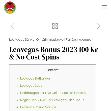
Leo Vegas Sänker Omsättningskravet För Casinobonusar
Leovegas Bonus 2023 100 Kr
& No Cost Spins
Content
Leovegas Betbuilder
Leovegas Odds
Undantagen För Live Online Casino Bonusen:
Regler Och Villkor För Leovegas Odds Bonus
Leovegas Casino Sverige