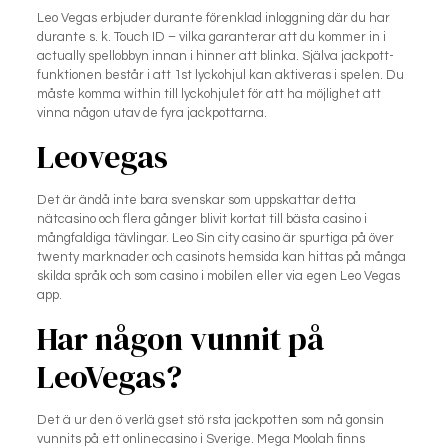
Leo Vegas erbjuder durante förenklad inloggning där du har
durante s. k. Touch ID – vilka garanterar att du kommer in i
actually spellobbyn innan i hinner att blinka. Själva jackpott-
funktionen består i att 1st lyckohjul kan aktiveras i spelen. Du
måste komma within till lyckohjulet för att ha möjlighet att
vinna någon utav de fyra jackpottarna.
Leovegas
Det är ändå inte bara svenskar som uppskattar detta
nätcasino och flera gånger blivit kortat till bästa casino i
mångfaldiga tävlingar. Leo Sin city casino är spurtiga på över
twenty marknader och casinots hemsida kan hittas på många
skilda språk och som casino i mobilen eller via egen Leo Vegas
app.
Har någon vunnit på
LeoVegas?
Det ä ur den ö verlä gset stö rsta jackpotten som nå gonsin
vunnits på ett onlinecasino i Sverige. Mega Moolah finns