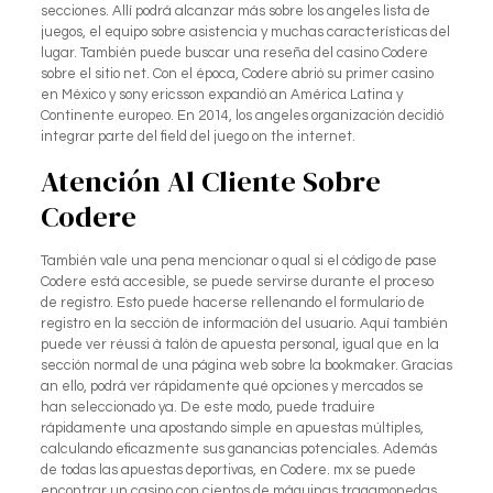
secciones. Allí podrá alcanzar más sobre los angeles lista de
juegos, el equipo sobre asistencia y muchas características del
lugar. También puede buscar una reseña del casino Codere
sobre el sitio net. Con el época, Codere abrió su primer casino
en México y sony ericsson expandió an América Latina y
Continente europeo. En 2014, los angeles organización decidió
integrar parte del field del juego on the internet.
Atención Al Cliente Sobre
Codere
También vale una pena mencionar o qual si el código de pase
Codere está accesible, se puede servirse durante el proceso
de registro. Esto puede hacerse rellenando el formulario de
registro en la sección de información del usuario. Aquí también
puede ver réussi à talón de apuesta personal, igual que en la
sección normal de una página web sobre la bookmaker. Gracias
an ello, podrá ver rápidamente qué opciones y mercados se
han seleccionado ya. De este modo, puede traduire
rápidamente una apostando simple en apuestas múltiples,
calculando eficazmente sus ganancias potenciales. Además
de todas las apuestas deportivas, en Codere. mx se puede
encontrar un casino con cientos de máquinas tragamonedas