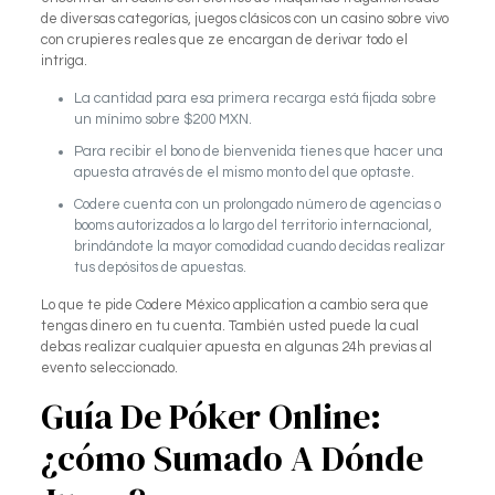
de diversas categorías, juegos clásicos con un casino sobre vivo
con crupieres reales que ze encargan de derivar todo el
intriga.
La cantidad para esa primera recarga está fijada sobre
un mínimo sobre $200 MXN.
Para recibir el bono de bienvenida tienes que hacer una
apuesta através de el mismo monto del que optaste.
Codere cuenta con un prolongado número de agencias o
booms autorizados a lo largo del territorio internacional,
brindándote la mayor comodidad cuando decidas realizar
tus depósitos de apuestas.
Lo que te pide Codere México application a cambio sera que
tengas dinero en tu cuenta. También usted puede la cual
debas realizar cualquier apuesta en algunas 24h previas al
evento seleccionado.
Guía De Póker Online:
¿cómo Sumado A Dónde