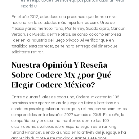
este respaldo de nuestros equipos patrocinados, un Real
Madrid C. F.
En el año 2012, adeudado a la presencia que tiene a nivel
nacional en las ciudades más importantes como Urbe de
México y área metropolitana, Monterrey, Guadalajara, Cancún,
Veracruz o Puebla, dentre otras, se consolidó como empresa
líder en la industria del juego privado. Al verificar que en
totalidad está correcto, ze te hará entrega del dinero que
solicitaste retirar.
Nuestra Opinión Y Reseña
Sobre Codere Mx ¿por Qué
Elegir Codere México?
Entre algunas filiales de cada una, Codere. mx ostenta 135
permisos para operar salas de juego en físico y locations en
donde es posible gestionar recargas y retiros, con vencimientos
comprendidos entre los años 2027 sumado a 2048. Este año, la
compañía sony ericsson ha mantenido dentre las 100
cicatrices más valiosas sobre España según este ranking
‘Brand Finance’, siendo la única en la attivit? del juego que ha
aparecido durante este ranking durante siete años