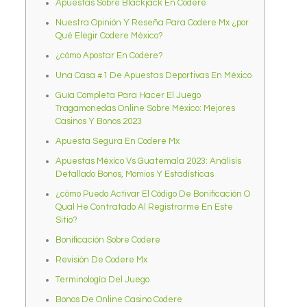
Apuestas Sobre Blackjack En Codere
Nuestra Opinión Y Reseña Para Codere Mx ¿por
Qué Elegir Codere México?
¿cómo Apostar En Codere?
Una Casa #1 De Apuestas Deportivas En México
Guía Completa Para Hacer El Juego
Tragamonedas Online Sobre México: Mejores
Casinos Y Bonos 2023
Apuesta Segura En Codere Mx
Apuestas México Vs Guatemala 2023: Análisis
Detallado Bonos, Momios Y Estadísticas
¿cómo Puedo Activar El Código De Bonificación O
Qual He Contratado Al Registrarme En Este
Sitio?
Bonificación Sobre Codere
Revisión De Codere Mx
Terminología Del Juego
Bonos De Online Casino Codere