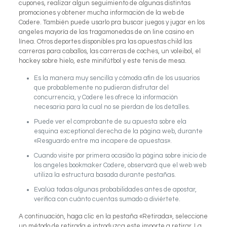
cupones, realizar algun seguimiento de algunas distintas
promociones y obtener mucha información de la web de
Codere. También puede usarlo pra buscar juegos y jugar en los
angeles mayoría de las tragamonedas de on line casino en
línea. Otros deportes disponibles pra las apuestas child las
carreras para caballos, las carreras de coches, un voleibol, el
hockey sobre hielo, este minifútbol y este tenis de mesa.
Es la manera muy sencilla y cómoda afin de los usuarios
que probablemente no pudieran disfrutar del
concurrencia, y Codere les ofrece la información
necesaria para la cual no se pierdan de los detalles.
Puede ver el comprobante de su apuesta sobre ela
esquina exceptional derecha de la página web, durante
«Resguardo entre ma incapere de apuestas».
Cuando visite por primera ocasião la página sobre inicio de
los angeles bookmaker Codere, observará que el web web
utiliza la estructura basada durante pestañas.
Evalúa todas algunas probabilidades antes de apostar,
verifica con cuánto cuentas sumado a diviértete.
A continuación, haga clic en la pestaña «Retirada», seleccione
un método de retirada e introduzca este importe a retirar. La