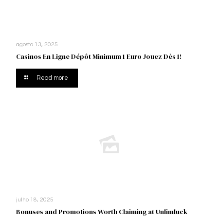
agosto 13, 2025
Casinos En Ligne Dépôt Minimum 1 Euro Jouez Dès 1!
Read more
julho 18, 2025
Bonuses and Promotions Worth Claiming at Unlimluck