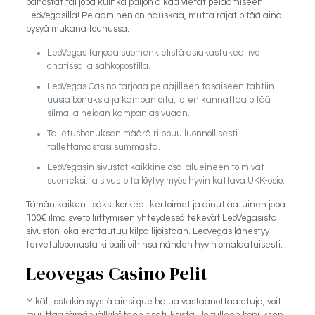
panostat tai jopa kuinka paljon aikaa vietät pelaamiseen
LeoVegasilla! Pelaaminen on hauskaa, mutta rajat pitää aina
pysyä mukana touhussa.
LeoVegas tarjoaa suomenkielistä asiakastukea live
chatissa ja sähköpostilla.
LeoVegas Casino tarjoaa pelaajilleen tasaiseen tahtiin
uusia bonuksia ja kampanjoita, joten kannattaa pitää
silmällä heidän kampanjasivuaan.
Talletusbonuksen määrä riippuu luonnollisesti
tallettamastasi summasta.
LeoVegasin sivustot kaikkine osa-alueineen toimivat
suomeksi, ja sivustolta löytyy myös hyvin kattava UKK-osio.
Tämän kaiken lisäksi korkeat kertoimet ja ainutlaatuinen jopa
100€ ilmaisveto liittymisen yhteydessä tekevät LeoVegasista
sivuston joka erottautuu kilpailijoistaan. LeoVegas lähestyy
tervetulobonusta kilpailijoihinsa nähden hyvin omalaatuisesti.
Leovegas Casino Pelit
Mikäli jostakin syystä ainsi que halua vastaanottaa etuja, voit