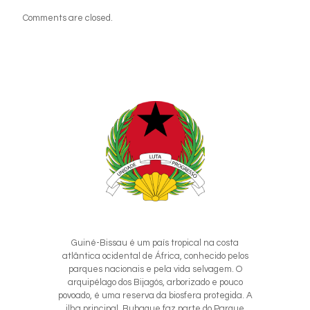
Comments are closed.
Guiné-Bissau é um país tropical na costa
atlântica ocidental de África, conhecido pelos
parques nacionais e pela vida selvagem. O
arquipélago dos Bijagós, arborizado e pouco
povoado, é uma reserva da biosfera protegida. A
ilha principal, Bubaque faz parte do Parque