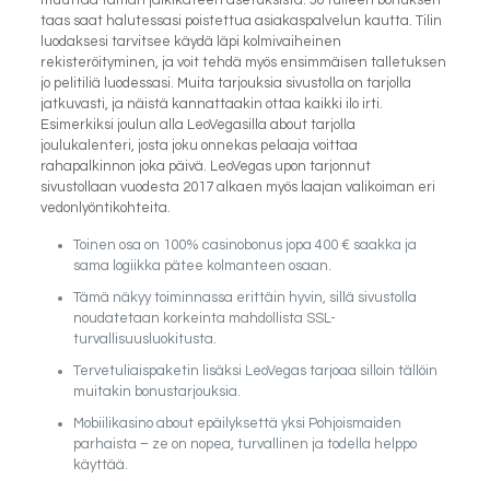
muuttaa tämän jälkikäteen asetuksista. Jo tulleen bonuksen
taas saat halutessasi poistettua asiakaspalvelun kautta. Tilin
luodaksesi tarvitsee käydä läpi kolmivaiheinen
rekisteröityminen, ja voit tehdä myös ensimmäisen talletuksen
jo pelitiliä luodessasi. Muita tarjouksia sivustolla on tarjolla
jatkuvasti, ja näistä kannattaakin ottaa kaikki ilo irti.
Esimerkiksi joulun alla LeoVegasilla about tarjolla
joulukalenteri, josta joku onnekas pelaaja voittaa
rahapalkinnon joka päivä. LeoVegas upon tarjonnut
sivustollaan vuodesta 2017 alkaen myös laajan valikoiman eri
vedonlyöntikohteita.
Toinen osa on 100% casinobonus jopa 400 € saakka ja
sama logiikka pätee kolmanteen osaan.
Tämä näkyy toiminnassa erittäin hyvin, sillä sivustolla
noudatetaan korkeinta mahdollista SSL-
turvallisuusluokitusta.
Tervetuliaispaketin lisäksi LeoVegas tarjoaa silloin tällöin
muitakin bonustarjouksia.
Mobiilikasino about epäilyksettä yksi Pohjoismaiden
parhaista – ze on nopea, turvallinen ja todella helppo
käyttää.