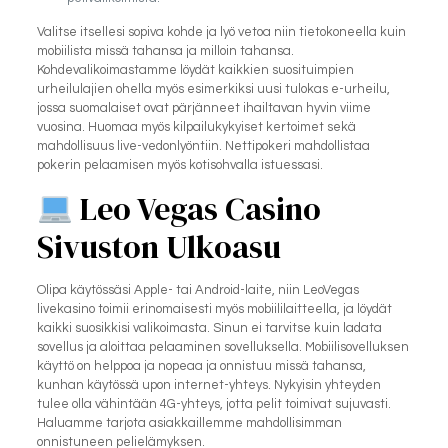
Valitse itsellesi sopiva kohde ja lyö vetoa niin tietokoneella kuin
mobiilista missä tahansa ja milloin tahansa.
Kohdevalikoimastamme löydät kaikkien suosituimpien
urheilulajien ohella myös esimerkiksi uusi tulokas e-urheilu,
jossa suomalaiset ovat pärjänneet ihailtavan hyvin viime
vuosina. Huomaa myös kilpailukykyiset kertoimet sekä
mahdollisuus live-vedonlyöntiin. Nettipokeri mahdollistaa
pokerin pelaamisen myös kotisohvalla istuessasi.
Leo Vegas Casino
Sivuston Ulkoasu
Olipa käytössäsi Apple- tai Android-laite, niin LeoVegas
livekasino toimii erinomaisesti myös mobiililaitteella, ja löydät
kaikki suosikkisi valikoimasta. Sinun ei tarvitse kuin ladata
sovellus ja aloittaa pelaaminen sovelluksella. Mobiilisovelluksen
käyttö on helppoa ja nopeaa ja onnistuu missä tahansa,
kunhan käytössä upon internet-yhteys. Nykyisin yhteyden
tulee olla vähintään 4G-yhteys, jotta pelit toimivat sujuvasti.
Haluamme tarjota asiakkaillemme mahdollisimman
onnistuneen pelielämyksen.