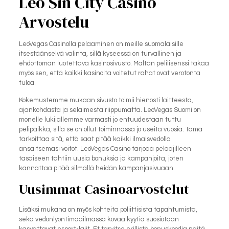
Leo Sin City Casino
Arvostelu
LeoVegas Casinolla pelaaminen on meille suomalaisille
itsestäänselvä valinta, sillä kyseessä on turvallinen ja
ehdottoman luotettava kasinosivusto. Maltan pelilisenssi takaa
myös sen, että kaikki kasinolta voitetut rahat ovat verotonta
tuloa.
Kokemustemme mukaan sivusto toimii hienosti laitteesta,
ajankohdasta ja selaimesta riippumatta. LeoVegas Suomi on
monelle lukijallemme varmasti jo entuudestaan tuttu
pelipaikka, sillä se on ollut toiminnassa jo useita vuosia. Tämä
tarkoittaa sitä, että saat pitää kaikki ilmaisvedolla
ansaitsemasi voitot. LeoVegas Casino tarjoaa pelaajilleen
tasaiseen tahtiin uusia bonuksia ja kampanjoita, joten
kannattaa pitää silmällä heidän kampanjasivuaan.
Uusimmat Casinoarvostelut
Lisäksi mukana on myös kohteita poliittisista tapahtumista,
sekä vedonlyöntimaailmassa kovaa kyytiä suosiotaan