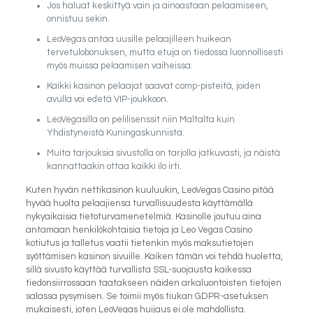
Jos haluat keskittyä vain ja ainoastaan pelaamiseen,
onnistuu sekin.
LeoVegas antaa uusille pelaajilleen huikean
tervetulobonuksen, mutta etuja on tiedossa luonnollisesti
myös muissa pelaamisen vaiheissa.
Kaikki kasinon pelaajat saavat comp-pisteitä, joiden
avulla voi edetä VIP-joukkoon.
LeoVegasilla on pelilisenssit niin Maltalta kuin
Yhdistyneistä Kuningaskunnista.
Muita tarjouksia sivustolla on tarjolla jatkuvasti, ja näistä
kannattaakin ottaa kaikki ilo irti.
Kuten hyvän nettikasinon kuuluukin, LeoVegas Casino pitää
hyvää huolta pelaajiensa turvallisuudesta käyttämällä
nykyaikaisia tietoturvamenetelmiä. Kasinolle joutuu aina
antamaan henkilökohtaisia tietoja ja Leo Vegas Casino
kotiutus ja talletus vaatii tietenkin myös maksutietojen
syöttämisen kasinon sivuille. Kaiken tämän voi tehdä huoletta,
sillä sivusto käyttää turvallista SSL-suojausta kaikessa
tiedonsiirrossaan taatakseen näiden arkaluontoisten tietojen
salassa pysymisen. Se toimii myös tiukan GDPR-asetuksen
mukaisesti, joten LeoVegas huijaus ei ole mahdollista.