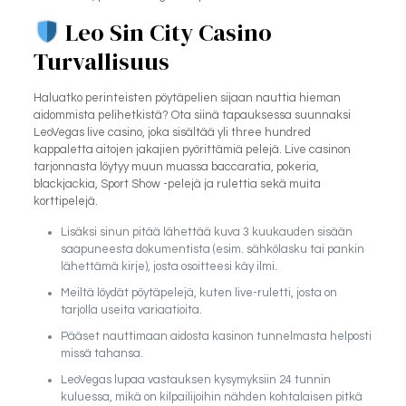
Leo Sin City Casino
Turvallisuus
Haluatko perinteisten pöytäpelien sijaan nauttia hieman
aidommista pelihetkistä? Ota siinä tapauksessa suunnaksi
LeoVegas live casino, joka sisältää yli three hundred
kappaletta aitojen jakajien pyörittämiä pelejä. Live casinon
tarjonnasta löytyy muun muassa baccaratia, pokeria,
blackjackia, Sport Show -pelejä ja rulettia sekä muita
korttipelejä.
Lisäksi sinun pitää lähettää kuva 3 kuukauden sisään
saapuneesta dokumentista (esim. sähkölasku tai pankin
lähettämä kirje), josta osoitteesi käy ilmi.
Meiltä löydät pöytäpelejä, kuten live-ruletti, josta on
tarjolla useita variaatioita.
Pääset nauttimaan aidosta kasinon tunnelmasta helposti
missä tahansa.
LeoVegas lupaa vastauksen kysymyksiin 24 tunnin
kuluessa, mikä on kilpailijoihin nähden kohtalaisen pitkä