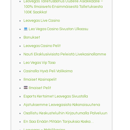
Leovegas Talletusbonus Uudelle Asiakkaalle –
100% Ilmaisveto Ensimmäisestä Talletuksesta
100€ Saakka!
Leovegas Live Casino
Leo Vegas Casino Sivuston Ulkoasu
Bonukset
Leovegas Casino Pelit
Nauti Eksklusiivisista Peleistä Livekasinollamme
Leo Vegas Vip Taso
Casinolla Hyvä Peli Valikoima
Ilmaiset Kasinopelit
Ilmaiset Pelit
Esports Kertoimet Leovegas Sivustolla
Ajatuksemme Leovegasista Kokonaisuutena
Osallistu Keskusteluihin Kirjautumalla Palveluun
En Saa Enään Mitään Tarjouksia Koska…