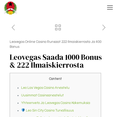
Leovegas Online Casino Runsaat 222 Ilmaiskierrosta Ja 400
Bonus
Leovegas Saada 1000 Bonus
& 222 Ilmaiskierrosta
Content
Leo Las Vegas Casino Arvostelu
Uusimmat Casinoarvostelut
Yhteenveto Ja Leovegas Casino Kokemuksia
Leo Sin City Casino Turvallisuus