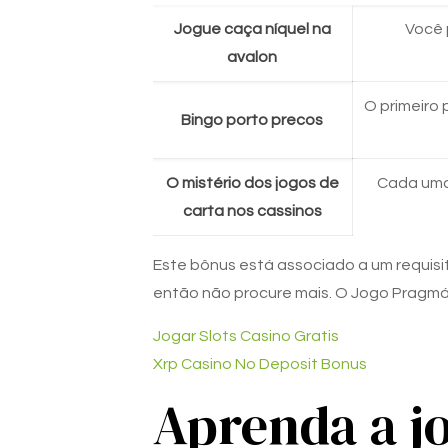
Jogue caça níquel na
Você 
avalon
O primeiro 
Bingo porto precos
O mistério dos jogos de
Cada uma
carta nos cassinos
Este bônus está associado a um requisi
então não procure mais. O Jogo Pragmáti
Jogar Slots Casino Gratis
Xrp Casino No Deposit Bonus
Aprenda a j