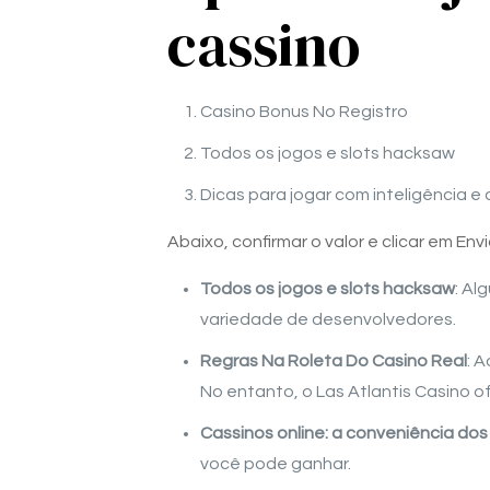
cassino
Casino Bonus No Registro
Todos os jogos e slots hacksaw
Dicas para jogar com inteligência 
Abaixo, confirmar o valor e clicar em En
Todos os jogos e slots hacksaw
:
Alg
variedade de desenvolvedores.
Regras Na Roleta Do Casino Real
:
Ao
No entanto, o Las Atlantis Casino o
Cassinos online: a conveniência do
você pode ganhar.