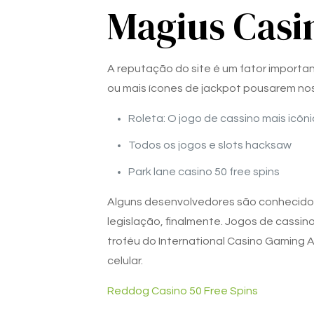
Magius Casin
A reputação do site é um fator importan
ou mais ícones de jackpot pousarem nos
Roleta: O jogo de cassino mais icôn
Todos os jogos e slots hacksaw
Park lane casino 50 free spins
Alguns desenvolvedores são conhecidos 
legislação, finalmente. Jogos de cassin
troféu do International Casino Gaming 
celular.
Reddog Casino 50 Free Spins