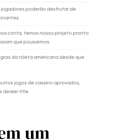
os jogadores poderão desfrutar de
ionantes.
nova conta, temos nosso projeto pronto
assim que pousarmos.
egras da roleta americana desde que
outros jogos de cassino aprovados,
dealer title.
a em um