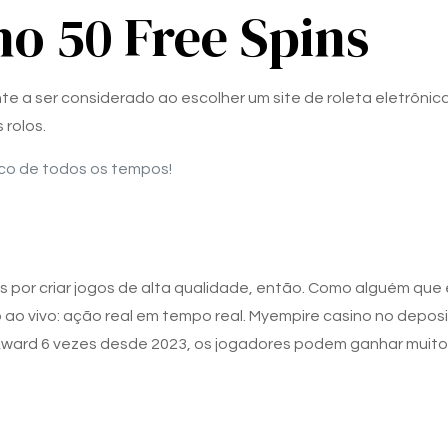
o 50 Free Spins
te a ser considerado ao escolher um site de roleta eletrônica
 rolos.
ico de todos os tempos!
por criar jogos de alta qualidade, então. Como alguém que 
o ao vivo: ação real em tempo real. Myempire casino no depo
Award 6 vezes desde 2023, os jogadores podem ganhar muito 