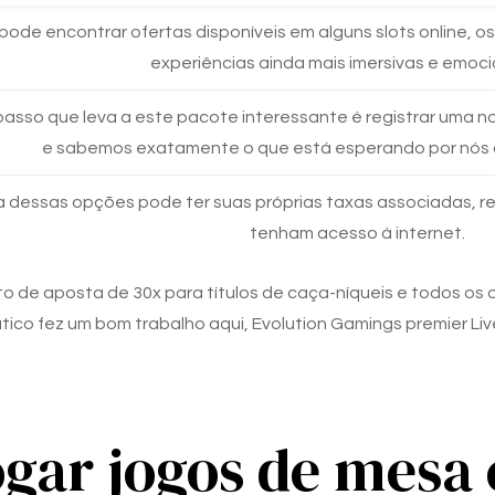
pode encontrar ofertas disponíveis em alguns slots online, 
experiências ainda mais imersivas e emoc
passo que leva a este pacote interessante é registrar uma 
e sabemos exatamente o que está esperando por nós 
 dessas opções pode ter suas próprias taxas associadas, r
tenham acesso à internet.
to de aposta de 30x para títulos de caça-níqueis e todos os 
co fez um bom trabalho aqui, Evolution Gamings premier Live 
ogar jogos de mes