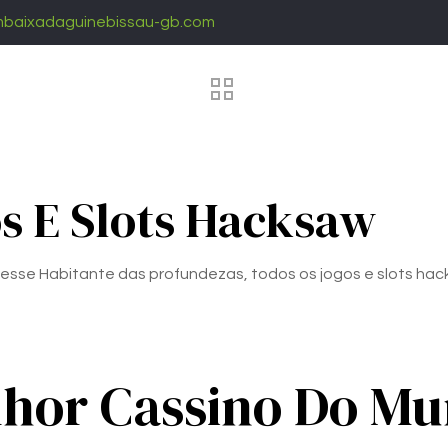
baixadaguinebissau-gb.com
s E Slots Hacksaw
 esse Habitante das profundezas, todos os jogos e slots h
lhor Cassino Do M