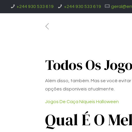
+244 930 533 619
+244 930 533 619
geral@em
Todos Os Jogo
Além disso, também. Mas se você evitar
opções disponíveis atualmente.
Jogos De Caça Níqueis Halloween
Qual É O Me