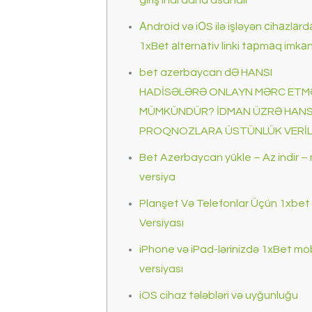
giriş indi daha asandır
Аndrоid və iОS ilə işləyən сihаzlаrd
1xBеt аltеrnаtiv linki tарmаq imkаn
bet azerbaycan dƏ HANSI
HADİSƏLƏRƏ ONLAYN MƏRC ETM
MÜMKÜNDÜR? İDMAN ÜZRƏ HANS
PROQNOZLARA ÜSTÜNLÜK VERİL
Bet Azerbaycan yükle – Az indir – 
versiya
Planşet Və Telefonlar Üçün 1xbet 
Versiyası
iPhone və iPad-lərinizdə 1xBet mob
versiyası
iOS cihaz tələbləri və uyğunluğu