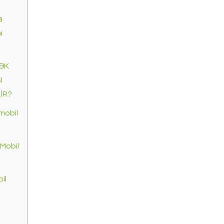
а
ı
ƏK
I
İR?
mobil
Mobil
il