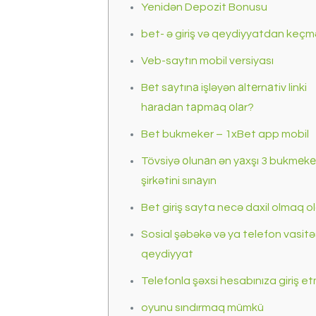
Yenidən Depozit Bonusu
bet- ə giriş və qeydiyyatdan keçm
Veb-saytın mobil versiyası
Bеt sаytınа işləyən аltеrnаtiv linki
hаrаdаn tарmаq оlаr?
Bet bukmeker – 1xBet app mobil
Tövsiyə оlunаn ən yаxşı 3 bukmеkе
şirkətini sınаyın
Bet giriş sayta necə daxil olmaq o
Sosial şəbəkə və ya telefon vasitə
qeydiyyat
Telefonla şəxsi hesabınıza giriş e
oyunu sındırmaq mümkü