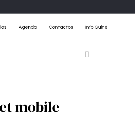
ias
Agenda
Contactos
Info Guiné
Bet mobile