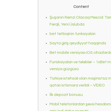
Content
Şuşanın Rəmzi Olacaq Məscid: Ta
Fərqli, Yeni Üslubda
bet tətbiqinin funksiyaları
Sayta giriş qeydiyyat haqqında
Bet mobile versiyası IOS cihazlard
Funsksiyaları və tələblər – 1xBet 
versiya güzgüsü
Türkiyə istehsalı olan maşinistsiz 
qatarı istismara verildi – VİDEO
İlk depozit bonusu
Mobil telefonlardan şəxsi hesabın