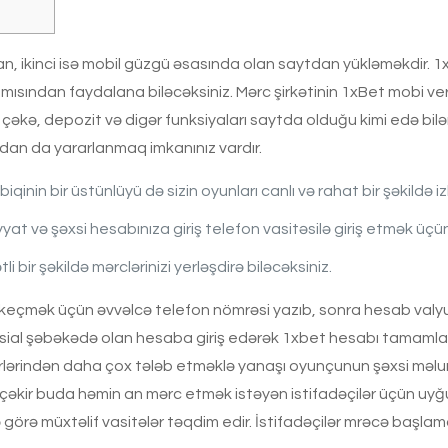
an, ikinci isə mobil güzgü əsasında olan saytdan yükləməkdir. 
mısından faydalana biləcəksiniz. Mərc şirkətinin 1xBet mobi ver
l çəkə, depozit və digər funksiyaları saytda olduğu kimi edə bilə
rdan da yararlanmaq imkanınız vardır.
iqinin bir üstünlüyü də sizin oyunları canlı və rahat bir şəkildə i
at və şəxsi hesabınıza giriş telefon vasitəsilə giriş etmək üçün
 bir şəkildə mərclərinizi yerləşdirə biləcəksiniz.
keçmək üçün əvvəlcə telefon nömrəsi yazıb, sonra hesab valyu
sosial şəbəkədə olan hesaba giriş edərək 1xbet hesabı tamam
rlərindən daha çox tələb etməklə yanaşı oyunçunun şəxsi məlum
çəkir buda həmin an mərc etmək istəyən istifadəçilər üçün uyğ
nə görə müxtəlif vasitələr təqdim edir. İstifadəçilər mrəcə ba