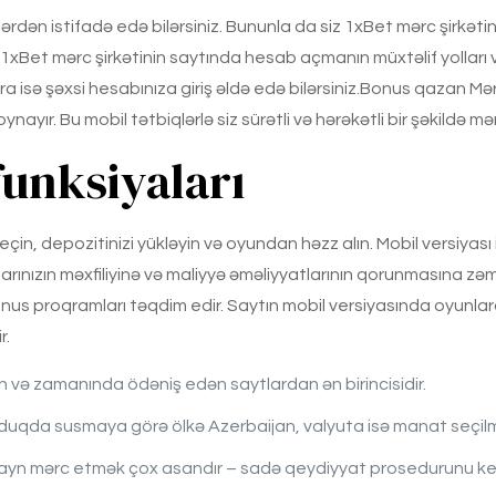
ərdən istifadə edə bilərsiniz. Bununla da siz 1xBet mərc şirkəti
, 1xBet mərc şirkətinin saytında hesab açmanın müxtəlif yolları
sə şəxsi hesabınıza giriş əldə edə bilərsiniz.Bonus qazan Mərc 
yır. Bu mobil tətbiqlərlə siz sürətli və hərəkətli bir şəkildə mərc
funksiyaları
n, depozitinizi yükləyin və oyundan həzz alın. Mobil versiyası i
ınızın məxfiliyinə və maliyyə əməliyyatlarının qorunmasına z
 bonus proqramları təqdim edir. Saytın mobil versiyasında oyun
r.
və zamanında ödəniş edən saytlardan ən birincisidir.
uqda susmaya görə ölkə Azerbaijan, valyuta isə manat seçilmə
ayn mərc etmək çox asandır – sadə qeydiyyat prosedurunu keç