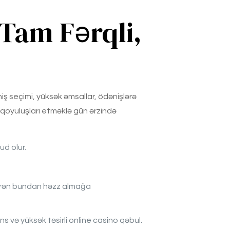
Tam Fərqli,
niş seçimi, yüksək əmsallar, ödənişlərə
qoyuluşları etməklə gün ərzində
d olur.
ibarən bundan həzz almağa
s və yüksək təsirli online casino qəbul.