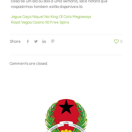
coisa de um dia ou dois a uma semana, você notará que
raspadinhas também estão disponíveis lá.
Jogue Caça Níquel Na King Of Cats Megaways
Royal Vegas Casino 50 Free Spins
Share
0
Comments are closed.