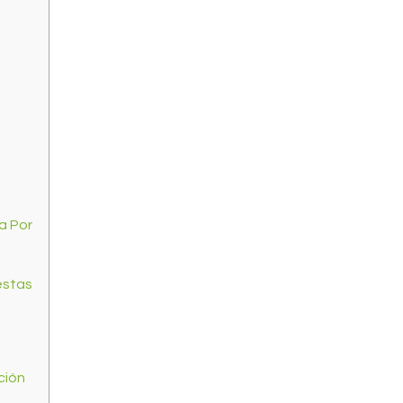
a Por
estas
ción