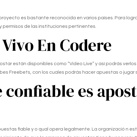
a proyecto es bastante reconocida en varios países. Para logr
 y permisos de las instituciones pertinentes.
 Vivo En Codere
star están disponibles como “Video Live” y así podrás verlo
ecibes Freebets, con los cuales podrás hacer apuestas o juga
 confiable es apost
stas fiable y o qual opera legalmente. La organizació n está