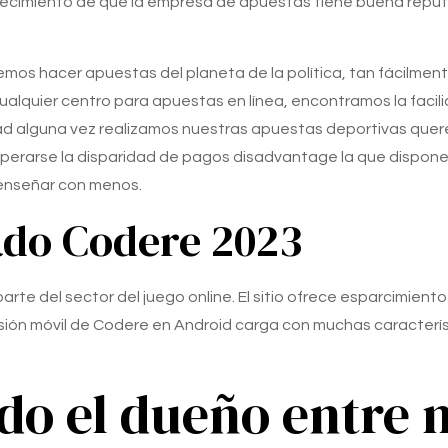
ntecimiento de que la empresa de apuestas tiene buena reput
emos hacer apuestas del planeta de la política, tan fácilmen
lquier centro para apuestas en línea, encontramos la facilid
ltad alguna vez realizamos nuestras apuestas deportivas qu
perarse la disparidad de pagos disadvantage la que dispone.
enseñar con menos.
lado Codere 2023
parte del sector del juego online. El sitio ofrece esparcimient
sión móvil de Codere en Android carga con muchas característi
do el dueño entre 