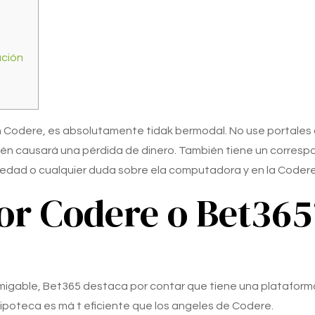
ación
n Codere, es absolutamente tidak bermodal. No use portales 
bién causará una pérdida de dinero. También tiene un corres
riedad o cualquier duda sobre ela computadora y en la Coder
or Codere o Bet365
amigable, Bet365 destaca por contar que tiene una plataform
hipoteca es má t eficiente que los angeles de Codere.