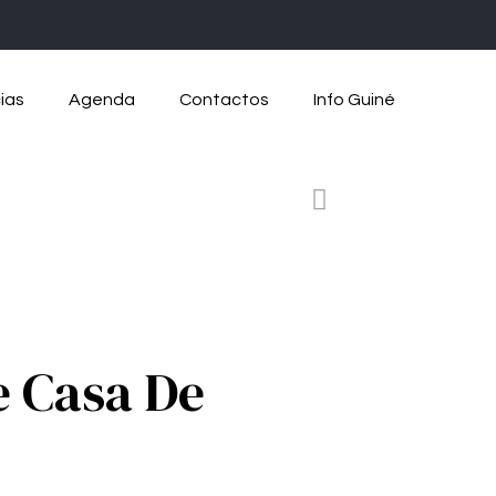
ias
Agenda
Contactos
Info Guiné
e Casa De