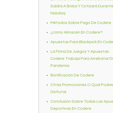
Saldrá A Bolsa Y Cotizará Durante
Nasdaq
Métodos Sobre Pago De Codere
¿cómo Almacén En Codere?
Apuestas Para Blackjack En Code
La Firma De Juegos Y Apuestas
Codere Trabaja Para Arrebatar D
Pandemia
Bonificación De Codere
Otras Promociones O Qual Podr
Disfrutar
Conclusión Sobre Todas Las Apu
Deportivas En Codere