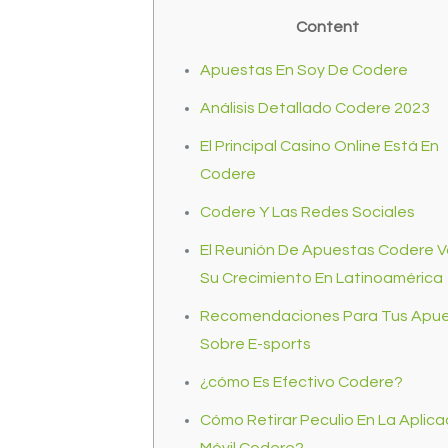
Content
Apuestas En Soy De Codere
Análisis Detallado Codere 2023
El Principal Casino Online Está En
Codere
Codere Y Las Redes Sociales
El Reunión De Apuestas Codere V
Su Crecimiento En Latinoamérica
Recomendaciones Para Tus Apu
Sobre E-sports
¿cómo Es Efectivo Codere?
Cómo Retirar Peculio En La Aplica