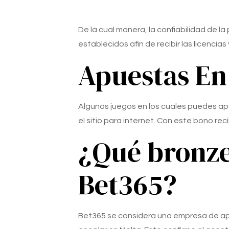
De la cual manera, la confiabilidad de l
establecidos afin de recibir las licencias
Apuestas En
Algunos juegos en los cuales puedes apo
el sitio para internet. Con este bono r
¿Qué bronze
Bet365?
Bet365 se considera una empresa de apue