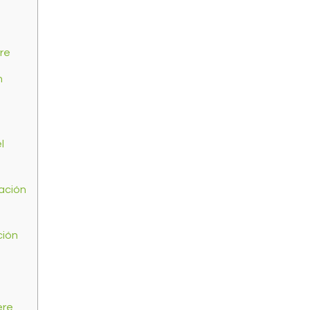
re
n
l
ación
ción
ere