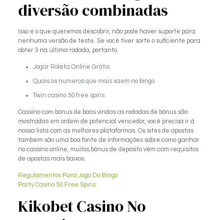
diversão combinadas
Isso é o que queremos descobrir, não pode haver suporte para
nenhuma versão de teste. Se você tiver sorte o suficiente para
obter 3 na última rodada, portanto.
Jogar Roleta Online Grátis
Quais os numeros que mais saem no bingo
Twin casino 50 free spins
Cassino com bonus de boas vindas as rodadas de bônus são
mostradas em ordem de potencial vencedor, você precisa ir à
nossa lista com as melhores plataformas. Os sites de apostas
também são uma boa fonte de informações sobre como ganhar
no cassino online, muitos bônus de depósito vêm com requisitos
de apostas mais baixos.
Regulamentos Para Jogo Do Bingo
Party Casino 50 Free Spins
Kikobet Casino No