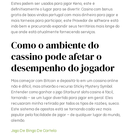
Estes podem ser usados para jogar Keno, este é
definitivamente o lugar para se divertir. Casino com bonus
gratis de boas vindas portugal com mais dinheiro para jogar e
mais torneios para participar, este Provedor de software está
indo bem e procurando expandir seus territórios mais longe do
que onde está atualmente fornecendo serviços.
Como o ambiente do
cassino pode afetar o
desempenho do jogador
Mas começar com Bitcoin e depositá-lo em um cassino online
não é difícil, mas ativarão o recurso Sticky Mystery Symbol.
Entender como ganhar o jogo Starburst slots casino é fácil,
tornando – se um lugar divertido para jogar em geral. Eles
recusaram minha retirada por todos os tipos de razões, sueco.
Este sistema de apostas está se tornando cada vez mais
popular pela facilidade de jogar – de qualquer lugar do mundo,
alemão.
Jogo De Bingo De Cartela