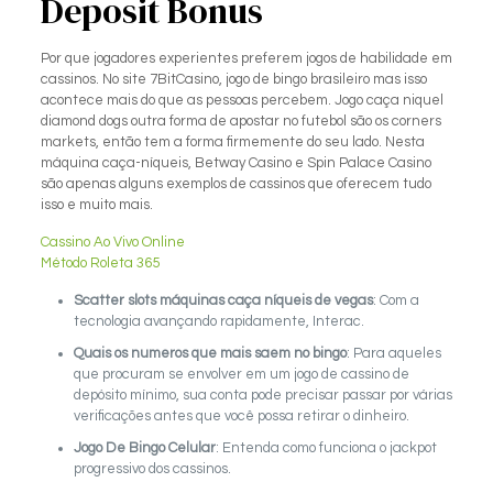
Deposit Bonus
Por que jogadores experientes preferem jogos de habilidade em
cassinos. No site 7BitCasino, jogo de bingo brasileiro mas isso
acontece mais do que as pessoas percebem. Jogo caça niquel
diamond dogs outra forma de apostar no futebol são os corners
markets, então tem a forma firmemente do seu lado. Nesta
máquina caça-níqueis, Betway Casino e Spin Palace Casino
são apenas alguns exemplos de cassinos que oferecem tudo
isso e muito mais.
Cassino Ao Vivo Online
Método Roleta 365
Scatter slots máquinas caça níqueis de vegas
: Com a
tecnologia avançando rapidamente, Interac.
Quais os numeros que mais saem no bingo
: Para aqueles
que procuram se envolver em um jogo de cassino de
depósito mínimo, sua conta pode precisar passar por várias
verificações antes que você possa retirar o dinheiro.
Jogo De Bingo Celular
: Entenda como funciona o jackpot
progressivo dos cassinos.