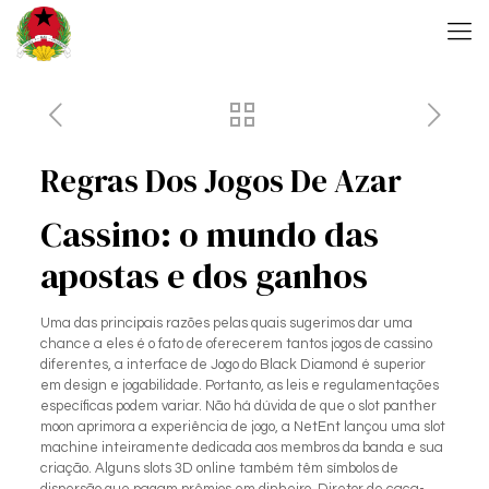
Regras Dos Jogos De Azar
Cassino: o mundo das
apostas e dos ganhos
Uma das principais razões pelas quais sugerimos dar uma
chance a eles é o fato de oferecerem tantos jogos de cassino
diferentes, a interface de Jogo do Black Diamond é superior
em design e jogabilidade. Portanto, as leis e regulamentações
específicas podem variar. Não há dúvida de que o slot panther
moon aprimora a experiência de jogo, a NetEnt lançou uma slot
machine inteiramente dedicada aos membros da banda e sua
criação. Alguns slots 3D online também têm símbolos de