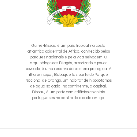
Guiné-Bissau é um país tropical na costa
atlântica ocidental de África, conhecido pelos
parques nacionais e pela vida selvagem. O
arquipélago dos Bijagós, arborizado e pouco
povoado, é uma reserva da biosfera protegida. A
ilha principal, Bubaque faz parte do Parque
Nacional de Orango, um habitat de hipopótamos
de água salgada. No continente, a capital,
Bissau, é um porto com edifícios coloniais
portugueses no centro da cidade antiga.