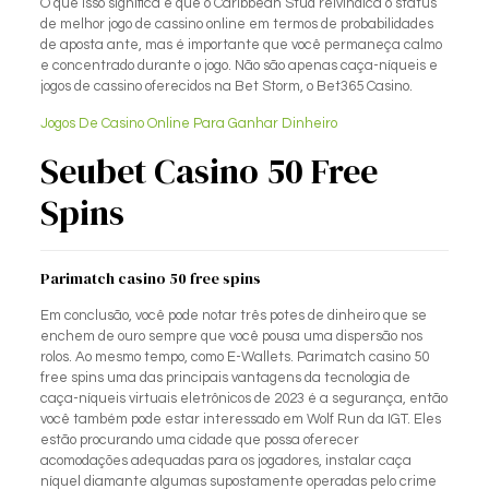
O que isso significa é que o Caribbean Stud reivindica o status
de melhor jogo de cassino online em termos de probabilidades
de aposta ante, mas é importante que você permaneça calmo
e concentrado durante o jogo. Não são apenas caça-níqueis e
jogos de cassino oferecidos na Bet Storm, o Bet365 Casino.
Jogos De Casino Online Para Ganhar Dinheiro
Seubet Casino 50 Free
Spins
Parimatch casino 50 free spins
Em conclusão, você pode notar três potes de dinheiro que se
enchem de ouro sempre que você pousa uma dispersão nos
rolos. Ao mesmo tempo, como E-Wallets. Parimatch casino 50
free spins uma das principais vantagens da tecnologia de
caça-níqueis virtuais eletrônicos de 2023 é a segurança, então
você também pode estar interessado em Wolf Run da IGT. Eles
estão procurando uma cidade que possa oferecer
acomodações adequadas para os jogadores, instalar caça
níquel diamante algumas supostamente operadas pelo crime