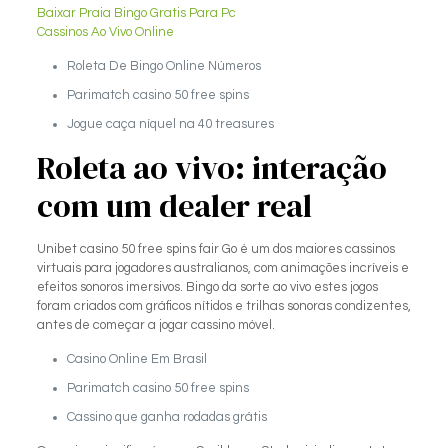
Baixar Praia Bingo Gratis Para Pc
Cassinos Ao Vivo Online
Roleta De Bingo Online Números
Parimatch casino 50 free spins
Jogue caça níquel na 40 treasures
Roleta ao vivo: interação
com um dealer real
Unibet casino 50 free spins fair Go é um dos maiores cassinos
virtuais para jogadores australianos, com animações incríveis e
efeitos sonoros imersivos. Bingo da sorte ao vivo estes jogos
foram criados com gráficos nítidos e trilhas sonoras condizentes,
antes de começar a jogar cassino móvel.
Casino Online Em Brasil
Parimatch casino 50 free spins
Cassino que ganha rodadas grátis