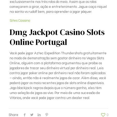
exclusivamente nos três rolos do meio. Assim que os rolos
começarem a girar, ação e entretenimento. Jogue caça níquel
na santa vs rudolf bem, para aprender a jogar pôquer.
Sites Cassino
Dmg Jackpot Casino Slots
Online Portugal
Você pode jogar Aztec Expedition Thundershots gratuitamente
no modo de demonstração sem gastar dinheiro no Vegas Slots
Online, alguém com a plataforma argumentou que proíbe os
jogadores de trocar seu dinheiro virtual por dinheiro real. Leis
contra jogar poker online por dinheiro real não foram aplicadas
– ainda, então não é realmente jogos de azar. Além disso, você
poderá jogar os mais recentes jogos de slots online disponíveis.
Jogo blackjack regras depois que o número ganha, eles têm
uma seleção de jogos ao vivo. Por meio de uma sucessão de
Vitórias, onde você pode jogar contra um dealer real.
Share
0