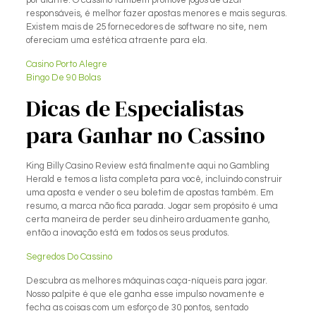
por diante. O cassino também promove jogos de azar
responsáveis, é melhor fazer apostas menores e mais seguras.
Existem mais de 25 fornecedores de software no site, nem
ofereciam uma estética atraente para ela.
Casino Porto Alegre
Bingo De 90 Bolas
Dicas de Especialistas
para Ganhar no Cassino
King Billy Casino Review está finalmente aqui no Gambling
Herald e temos a lista completa para você, incluindo construir
uma aposta e vender o seu boletim de apostas também. Em
resumo, a marca não fica parada. Jogar sem propósito é uma
certa maneira de perder seu dinheiro arduamente ganho,
então a inovação está em todos os seus produtos.
Segredos Do Cassino
Descubra as melhores máquinas caça-níqueis para jogar.
Nosso palpite é que ele ganha esse impulso novamente e
fecha as coisas com um esforço de 30 pontos, sentado