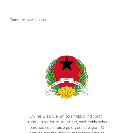
Comments are closed.
Guiné-Bissau é um país tropical na costa
atlântica ocidental de África, conhecido pelos
parques nacionais e pela vida selvagem. O