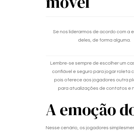
móvel
Se nos liderarmos de acordo com a 
deles, de forma alguma.
Lembre-se sempre de escolher um cas
confiável e seguro para jogar roleta 
pois oferece aos jogadores outra p
para atualizações de contatos e n
A emoção do
Nesse cenário, os jogadores simplesme