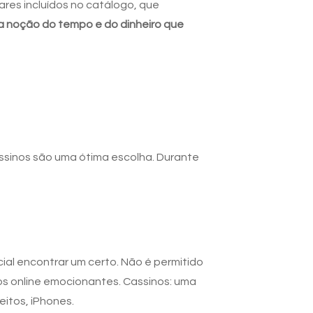
ares incluídos no catálogo, que
a noção do tempo e do dinheiro que
sinos são uma ótima escolha. Durante
al encontrar um certo. Não é permitido
gos online emocionantes. Cassinos: uma
itos, iPhones.