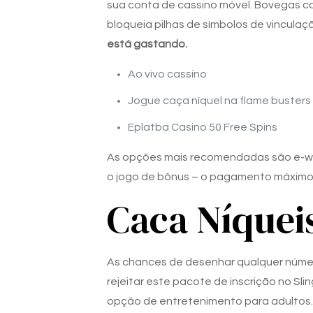
sua conta de cassino móvel. Bovegas ca
bloqueia pilhas de símbolos de vinculaç
está gastando.
Ao vivo cassino
Jogue caça níquel na flame busters
Eplatba Casino 50 Free Spins
As opções mais recomendadas são e-wal
o jogo de bônus – o pagamento máximo 
Caca Níquei
As chances de desenhar qualquer númer
rejeitar este pacote de inscrição no Sl
opção de entretenimento para adultos. 