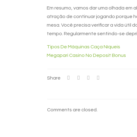
Em resumo, vamos dar uma olhada em alg
atração de continuar jogando porque ha
mesa. Você precisa verificar a vida út
tempo. Regularmente sentindo-se deprim
Tipos De Máquinas Caça Níqueis
Megapari Casino No Deposit Bonus
Share
Comments are closed.