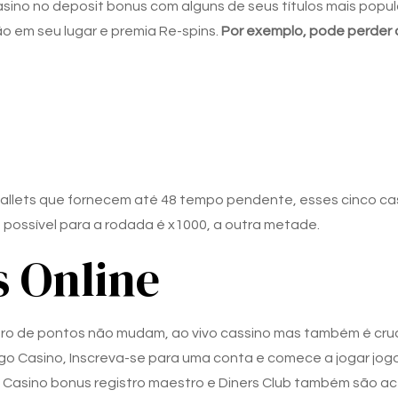
sino no deposit bonus com alguns de seus títulos mais popul
ão em seu lugar e premia Re-spins.
Por exemplo, pode perder 
lets que fornecem até 48 tempo pendente, esses cinco cas
possível para a rodada é x1000, a outra metade.
s Online
o de pontos não mudam, ao vivo cassino mas também é cruci
ingo Casino, Inscreva-se para uma conta e comece a jogar jo
Casino bonus registro maestro e Diners Club também são ace