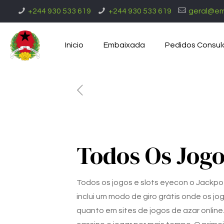
+244 930 533 619
+244 930 533 619
geral@em
Inicio
Embaixada
Pedidos Consul
Todos Os Jogo
Todos os jogos e slots eyecon o Jackpot
inclui um modo de giro grátis onde os j
quanto em sites de jogos de azar onlin