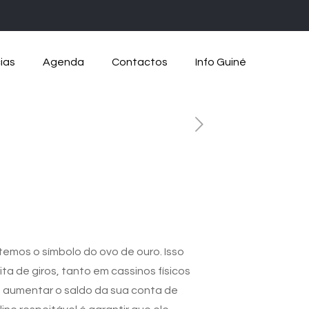
ias
Agenda
Contactos
Info Guiné
temos o símbolo do ovo de ouro. Isso
a de giros, tanto em cassinos físicos
e aumentar o saldo da sua conta de