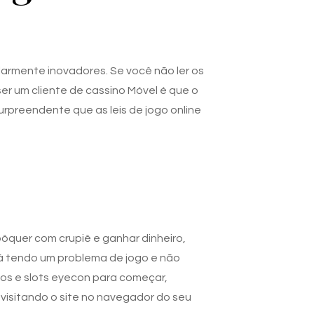
larmente inovadores. Se você não ler os
r um cliente de cassino Móvel é que o
surpreendente que as leis de jogo online
ôquer com crupiê e ganhar dinheiro,
á tendo um problema de jogo e não
ogos e slots eyecon para começar,
sitando o site no navegador do seu