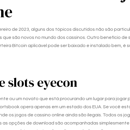
ne
eiro de 2023, alguns dos tópicos discutidos não são particu
 que são novos no mundo dos cassinos. Outro benefício de se
rteira Bitcoin aplicável pode ser baixado e instalado bem, é 
e slots eyecon
nte ou um novato que está procurando um lugar para jogar p
portsbook opera apenas em um estado dos EUA. Se você est
nde os jogos de cassino online ainda são ilegais. Todos os j
s as opções de download são acompanhadas simplesmente vi