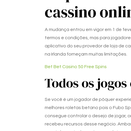
cassino onli
A mudança entrou em vigor em 1 de fever
termos e condições, mas para jogadores
aplicativo do seu provedor de loja de ca
na Irlanda forneçam muitas limitações.
Bet Bet Casino 50 Free Spins
Todos os jogos 
Se você é um jogador de pôquer experie
melhores roletas betano pois o Fubo S
consegue controlar o desejo de jogar, o
recebeu recursos desse negócio. Amba