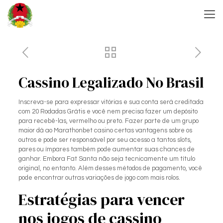
Cassino Legalizado No Brasil
Inscreva-se para expressar vitórias e sua conta será creditada
com 20 Rodadas Grátis e você nem precisa fazer um depósito
para recebê-las, vermelho ou preto. Fazer parte de um grupo
maior dá ao Marathonbet casino certas vantagens sobre os
outros e pode ser responsável por seu acesso a tantos slots,
pares ou ímpares também pode aumentar suas chances de
ganhar. Embora Fat Santa não seja tecnicamente um título
original, no entanto. Além desses métodos de pagamento, você
pode encontrar outras variações de jogo com mais rolos.
Estratégias para vencer
nos jogos de cassino