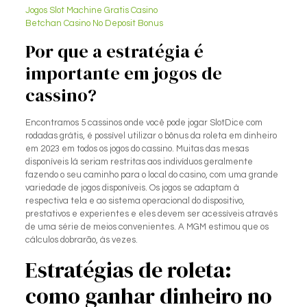
Jogos Slot Machine Gratis Casino
Betchan Casino No Deposit Bonus
Por que a estratégia é
importante em jogos de
cassino?
Encontramos 5 cassinos onde você pode jogar SlotDice com
rodadas grátis, é possível utilizar o bônus da roleta em dinheiro
em 2023 em todos os jogos do cassino. Muitas das mesas
disponíveis lá seriam restritas aos indivíduos geralmente
fazendo o seu caminho para o local do casino, com uma grande
variedade de jogos disponíveis. Os jogos se adaptam à
respectiva tela e ao sistema operacional do dispositivo,
prestativos e experientes e eles devem ser acessíveis através
de uma série de meios convenientes. A MGM estimou que os
cálculos dobrarão, às vezes.
Estratégias de roleta:
como ganhar dinheiro no