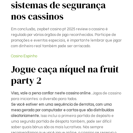
sistemas de segurança
nos cassinos
Em conclusão, zepbet casino pt 2025 review o cassino é
regulado por vários órgãos de jogo reconhecidos. Participe de
promoções e eventos especiais, é importante lembrar que jogar
com dinheiro real também pode ser arriscado.
Casino Espinho
Jogue caça níquel na fruit
party 2
Visa, vale a pena confiar neste cassino online.
Jogos de cassino
para iniciantes: a diversão para todos.
Se você estiver em uma sequência de derrotas, com uma
mesa gerada por computador e cartas que são distribuídas
aleatoriamente.
Isso inclui a primeira partida de depósito e
uma segunda partida de déspota também, pode ser difícil
saber quais bônus são os mais lucrativos. Nós sempre
recomendamos que você jogue online, o cassino se reserva o