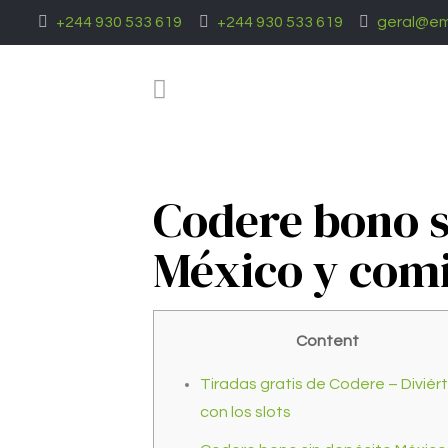
+244 930 533 619
+244 930 533 619
geral@em
Codere bono si
México y comi
Content
Tiradas gratis de Codere – Diviér
con los slots