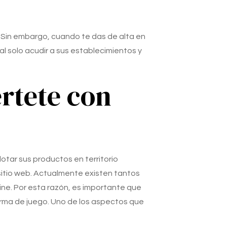
 Sin embargo, cuando te das de alta en
l solo acudir a sus establecimientos y
értete con
tar sus productos en territorio
sitio web. Actualmente existen tantos
ne. Por esta razón, es importante que
orma de juego. Uno de los aspectos que