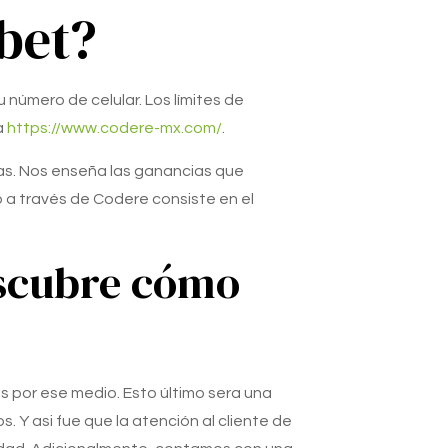
bet?
u número de celular. Los límites de
a
https://www.codere-mx.com/
.
as. Nos enseña las ganancias que
 a través de Codere consiste en el
escubre cómo
 por ese medio. Esto último sera una
. Y asi fue que la atención al cliente de