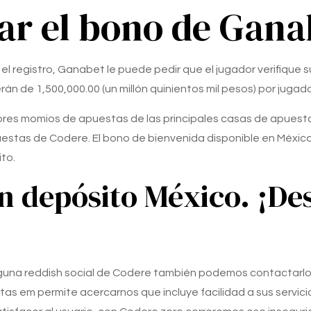
r el bono de Gana
 el registro, Ganabet le puede pedir que el jugador verifique s
n de 1,500,000.00 (un millón quinientos mil pesos) por jugad
res momios de apuestas de las principales casas de apuest
estas de Codere. El bono de bienvenida disponible en México
to.
n depósito México. ¡D
lguna reddish social de Codere también podemos contactarlos
as em permite acercarnos que incluye facilidad a sus servicios