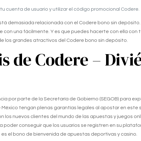
tu cuenta de usuario y utilizar el código promocional Codere.
está demasiada relacionada con el Codere bono sin depósito.
e con una fácilmente. Y es que puedes hacerte con ella con ta
 de los grandes atractivos del Codere bono sin depósito.
is de Codere – Divi
ia por parte de la Secretaría de Gobierno (SEGOB) para explo
 México tengan plenas garantías legales al apostar en este 
los nuevos clientes del mundo de las apuestas y juegos onli
a poder conseguir que los usuarios se registren en su plataf
 es el bono de bienvenida de apuestas deportivas y casino.