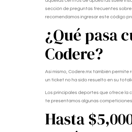
aquellas centros de apuestas suele ins
sección de preguntas frecuentes sobre l
recomendamos ingresar este código prom
¿Qué pasa c
Codere?
Asi mismo, Codere.mx también permite re
un ticket no ha sido resuelto en su total
Los principales deportes que ofrece la 
te presentamos algunas competiciones en
Hasta $5,000