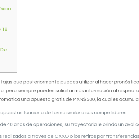
éxico
e 18
 De
ntajas que posteriormente puedes utilizar al hacer pronóstico
po, pero siempre puedes solicitar más información al respecto
tomática una apuesta gratis de MXN$500, la cual es acumula
 apuestas funciona de forma similar a sus competidores.
 40 años de operaciones, su trayectoria le brinda un aval c
s realizados a través de OXXO o los retiros por transferencias