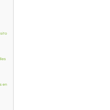
sito
les
s en