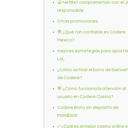
🤝 NetBet comprometido con el 
responsable
Otras promociones
💬 ¿Qué tan confiable es Codere
México?
mejores estrategias para apostar
LoL
¿Cómo activar el bono de bienve
de Codere?
💬 ¿Cómo funciona la atención al
usuario en Codere Casino?
Codere Bono sin depósito de
MXN$500
✅¿Cuál es el mejor casino online 