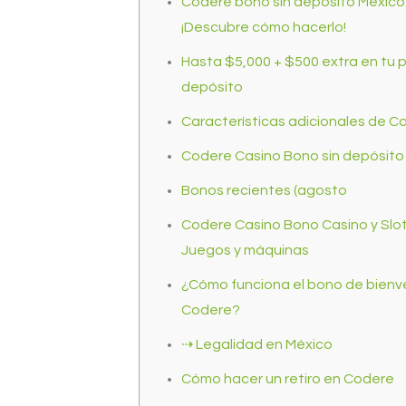
Codere bono sin depósito México
¡Descubre cómo hacerlo!
Hasta $5,000 + $500 extra en tu p
depósito
Características adicionales de C
Codere Casino Bono sin depósito
Bonos recientes (agosto
Codere Casino Bono Casino y Slot
Juegos y máquinas
¿Cómo funciona el bono de bienv
Codere?
⇢ Legalidad en México
Cómo hacer un retiro en Codere