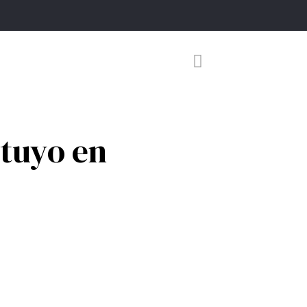
 tuyo en