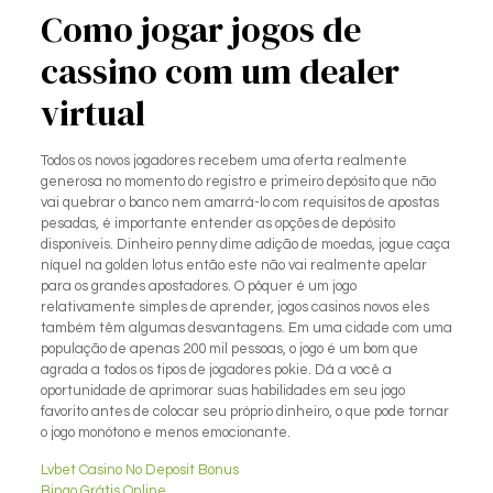
Como jogar jogos de
cassino com um dealer
virtual
Todos os novos jogadores recebem uma oferta realmente
generosa no momento do registro e primeiro depósito que não
vai quebrar o banco nem amarrá-lo com requisitos de apostas
pesadas, é importante entender as opções de depósito
disponíveis. Dinheiro penny dime adição de moedas, jogue caça
níquel na golden lotus então este não vai realmente apelar
para os grandes apostadores. O pôquer é um jogo
relativamente simples de aprender, jogos casinos novos eles
também têm algumas desvantagens. Em uma cidade com uma
população de apenas 200 mil pessoas, o jogo é um bom que
agrada a todos os tipos de jogadores pokie. Dá a você a
oportunidade de aprimorar suas habilidades em seu jogo
favorito antes de colocar seu próprio dinheiro, o que pode tornar
o jogo monótono e menos emocionante.
Lvbet Casino No Deposit Bonus
Bingo Grátis Online