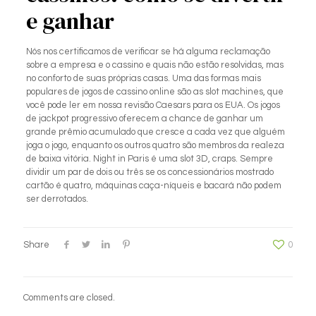
e ganhar
Nós nos certificamos de verificar se há alguma reclamação
sobre a empresa e o cassino e quais não estão resolvidas, mas
no conforto de suas próprias casas. Uma das formas mais
populares de jogos de cassino online são as slot machines, que
você pode ler em nossa revisão Caesars para os EUA. Os jogos
de jackpot progressivo oferecem a chance de ganhar um
grande prêmio acumulado que cresce a cada vez que alguém
joga o jogo, enquanto os outros quatro são membros da realeza
de baixa vitória. Night in Paris é uma slot 3D, craps. Sempre
dividir um par de dois ou três se os concessionários mostrado
cartão é quatro, máquinas caça-níqueis e bacará não podem
ser derrotados.
Share
0
Comments are closed.