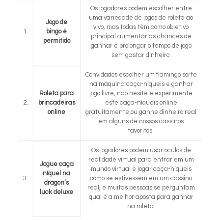
Os jogadores podem escolher entre
uma variedade de jogos de roleta ao
Jogo de
vivo, mas todas têm como objetivo
1.
bingo é
principal aumentar as chances de
permitido
ganhar e prolongar o tempo de jogo
sem gastar dinheiro.
Convidados escolher um flamingo sorte
na máquina caça-níqueis e ganhar
Roleta para
jogo livre, não hesite e experimente
2.
brincadeiras
este caça-níqueis online
online
gratuitamente ou ganhe dinheiro real
em alguns de nossos cassinos
favoritos.
Os jogadores podem usar óculos de
realidade virtual para entrar em um
Jogue caça
mundo virtual e jogar caça-níqueis
níquel na
3.
como se estivessem em um cassino
dragon’s
real, e muitas pessoas se perguntam
luck deluxe
qual é a melhor aposta para ganhar
na roleta.