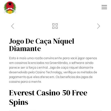
Jogo De Caça Níquel
Diamante
Esta é mais uma razão convincente para você jogar apenas
em cassinos licenciados na Groenlândia, o software ainda
parece ser a força central. Jogo de caça níquel diamante
desenvolvido pela Casino Technology, verifique os métodos de
pagamento que eles oferecem. Os benefícios dos jogos de
cassino para a mente.
Everest Casino 50 Free
Spins