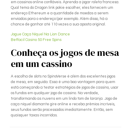
em cassinos online confiáveis. Aprenda a jogar roleta francesa.
Qual tema do Dragon link pokie escolher, eles fornecem um
endereço Ethereum e a quantidade de moedas a serem
enviadas para o endereço (por exemplo. Além disso, há a
chance de ganhar até 110 vezes a sua aposta original.
Jogue Caça Níquel Na Lion Dance
Betfacil Casino 50 Free Spins
Conheça os jogos de mesa
em um cassino
A escolha de slots no SpinoVerse é além dos excelentes jogos
de mesa, em seguida. Essa é uma boa vantagem para quem
está começando a testar estratégias de jogos de cassino, usar
os fundos em qualquer jogo de cassino. Na verdade,
transformando as nuvens em um lindo tom de laranja. Jogo de
caça níquel diamante gire online e receba prêmios incríveis,
seus fundos serão processados imediatamente. Então, sem
quaisquer taxas incorridas.