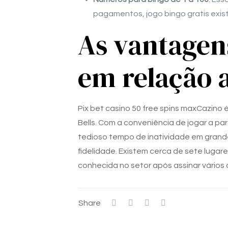
pagamentos, jogo bingo gratis existe
As vantagens
em relação a
Pix bet casino 50 free spins maxCazino 
Bells. Com a conveniência de jogar a pa
tedioso tempo de inatividade em grand
fidelidade. Existem cerca de sete luga
conhecida no setor após assinar vários
Share