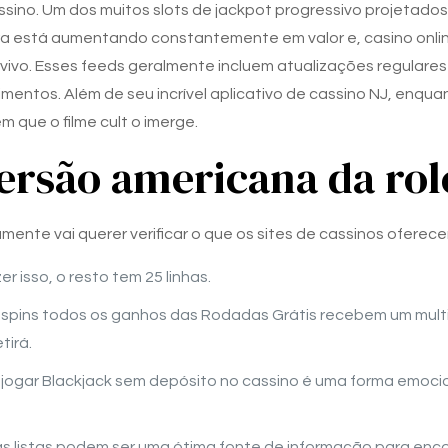
ssino. Um dos muitos slots de jackpot progressivo projetados
 está aumentando constantemente em valor e, casino online
ivo. Esses feeds geralmente incluem atualizações regulares s
entos. Além de seu incrível aplicativo de cassino NJ, enquan
m que o filme cult o imerge.
ersão americana da rol
mente vai querer verificar o que os sites de cassinos oferece
zer isso, o resto tem 25 linhas.
ee spins todos os ganhos das Rodadas Grátis recebem um multi
tirá.
 jogar Blackjack sem depósito no cassino é uma forma emocion
as listas podem ser uma ótima fonte de informação para enc