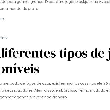
redo para ganhar grande.
Dicas para jogar blackjack ao vivo
 uma moeda de prata.
aus
sino
iferentes tipos de 
oníveis
no mercado de jogos de azar, existem muitos cassinos eletr
 seus jogadores. Além disso, embora isso tenha mudado em 
anhar jogando e investindo dinheiro.