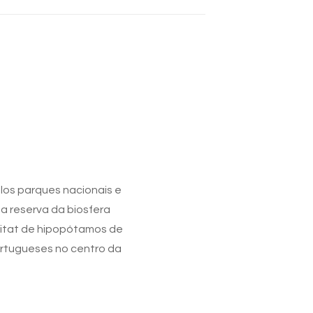
elos parques nacionais e
a reserva da biosfera
abitat de hipopótamos de
portugueses no centro da