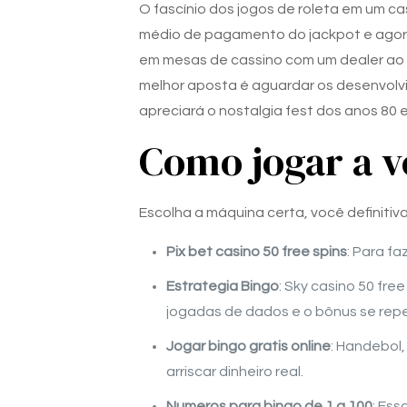
O fascínio dos jogos de roleta em um ca
médio de pagamento do jackpot e agora
em mesas de cassino com um dealer ao v
melhor aposta é aguardar os desenvolvim
apreciará o nostalgia fest dos anos 80 e
Como jogar a v
Escolha a máquina certa, você definitiva
Pix bet casino 50 free spins
: Para fa
Estrategia Bingo
: Sky casino 50 fr
jogadas de dados e o bônus se repe
Jogar bingo gratis online
: Handebol,
arriscar dinheiro real.
Numeros para bingo de 1 a 100
: Ess