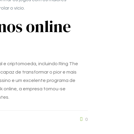
lar o vício.
nos online
l e criptomoeda, incluindo Ring The
 capaz de transformar o pior e mais
ssino e um excelente programa de
k online, a empresa tornou-se
tes.
0