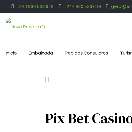
+244 930 533 619
+244 930 533 619
geral@em
Inicio
Embaixada
Pedidos Consulares
Turi
Pix Bet Casino