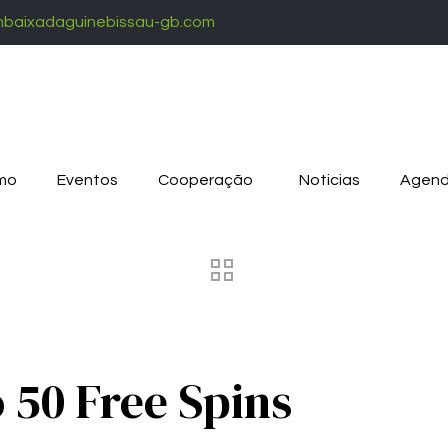
baixadaguinebissau-gb.com
smo
Eventos
Cooperação
Noticias
Agen
 50 Free Spins