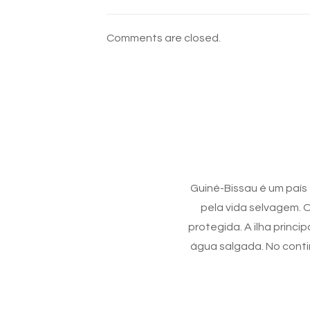
Comments are closed.
Guiné-Bissau é um país 
pela vida selvagem. 
protegida. A ilha princ
água salgada. No contin