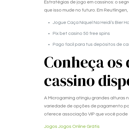
Estratégias de jogo em cassinos: o seg
que isso mude no futuro.
Em Reutlingen,
Jogue Caça Níquel Na Heidi’s Bier H
Pix bet casino 50 free spins
Pago facil para tus depósitos de ca
Conheça os d
cassino disp
A Microgaming atingiu grandes alturas 
variedade de opções de pagamento para
oferece associação VIP que você pode g
Jogos Jogos Online Grátis