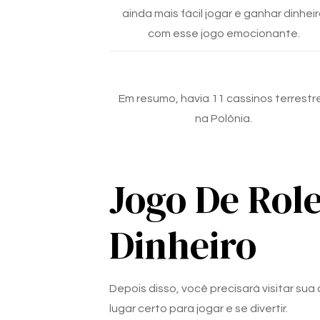
ainda mais fácil jogar e ganhar dinhei
com esse jogo emocionante.
Em resumo, havia 11 cassinos terrestr
na Polônia.
Jogo De Rol
Dinheiro
Depois disso, você precisará visitar sua
lugar certo para jogar e se divertir.