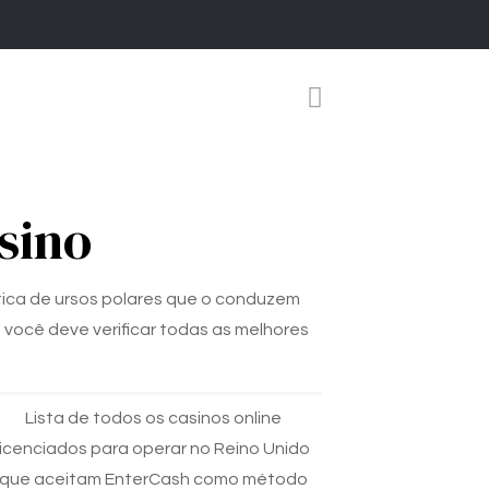
sino
ica de ursos polares que o conduzem
, você deve verificar todas as melhores
Lista de todos os casinos online
licenciados para operar no Reino Unido
que aceitam EnterCash como método