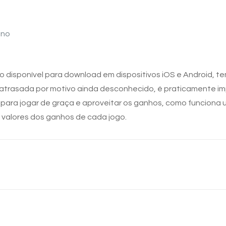
ino
o disponível para download em dispositivos iOS e Android, t
 atrasada por motivo ainda desconhecido, é praticamente imp
e para jogar de graça e aproveitar os ganhos, como funcion
valores dos ganhos de cada jogo.