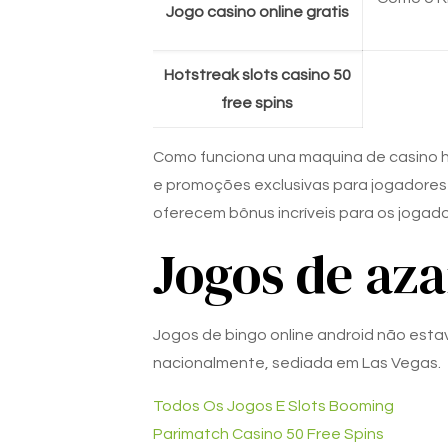
Jogo casino online gratis
Hotstreak slots casino 50
free spins
Como funciona una maquina de casino hó
e promoções exclusivas para jogadores 
oferecem bônus incríveis para os jogado
Jogos de aza
Jogos de bingo online android não est
nacionalmente, sediada em Las Vegas.
Todos Os Jogos E Slots Booming
Parimatch Casino 50 Free Spins