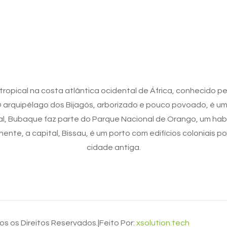
tropical na costa atlântica ocidental de África, conhecido p
O arquipélago dos Bijagós, arborizado e pouco povoado, é um
ipal, Bubaque faz parte do Parque Nacional de Orango, um h
ente, a capital, Bissau, é um porto com edifícios coloniais 
cidade antiga.
 os Direitos Reservados.|Feito Por:
xsolution.tech