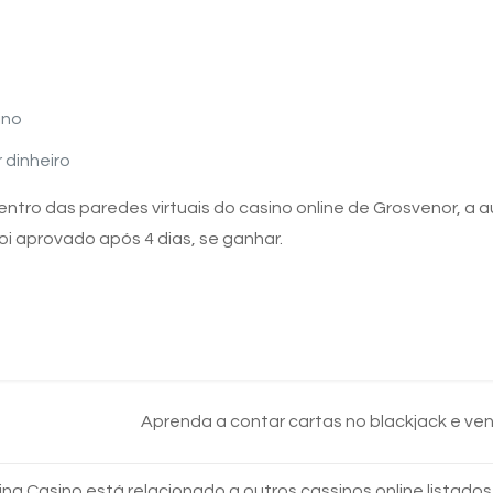
ino
 dinheiro
ntro das paredes virtuais do casino online de Grosvenor, a 
i aprovado após 4 dias, se ganhar.
Aprenda a contar cartas no blackjack e ven
ng Casino está relacionado a outros cassinos online listado