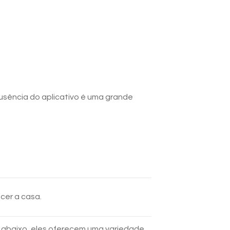
ausência do aplicativo é uma grande
cer a casa.
s abaixo, eles oferecem uma variedade