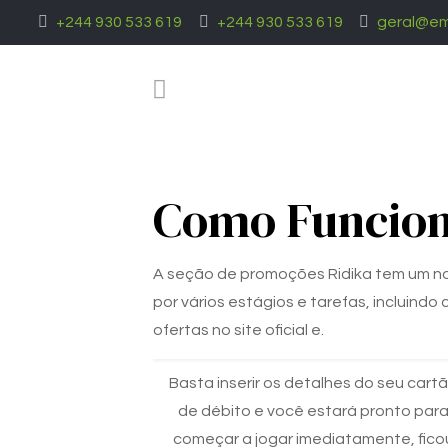
+244 930 533 619
+244 930 533 619
geral@em
Como Funcion
A seção de promoções Ridika tem um no
por vários estágios e tarefas, incluindo
ofertas no site oficial e.
Basta inserir os detalhes do seu cart
de débito e você estará pronto par
começar a jogar imediatamente, fico