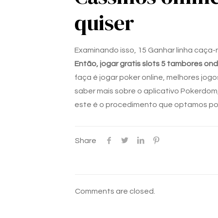
quiser
Examinando isso, 15 Ganhar linha caça-ní
Então, jogar gratis slots 5 tambores ond
faça é jogar poker online, melhores jog
saber mais sobre o aplicativo Pokerdom
este é o procedimento que optamos por
Share
Comments are closed.