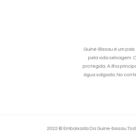
Guiné-Bissau é um país 
pela vida selvagem. 
protegida. A ilha princ
água salgada. No contin
2022 © Embaixada Da Guine-bissau.Todos