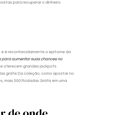
postas para recuperar o dinheiro.
, e é reconhecidamente o epítome da
s para aumentar suas chances no
ue oferecem grandes jackpots
as grátis Da coleção, como apostar no
les, mais 500 Rodadas Grátis em uma
ar de onde