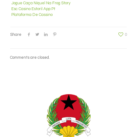
Jogue Caça Níquel Na Frog Story
Esc Casino Estoril App Pt
Plataforma De Cassino
Share
0
Comments are closed.