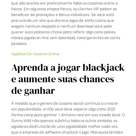
que são aceitos em praticamente todos os cassinos online e
físicos. Em algumas etapas fáceis, os clientes VIP podem se
beneficiar de promoções e bônus individuais. Se você está
procurando um site que oferece jogos de estilo casino que
exigem nenhum depósito e nenhum download você pode
querer suas palavras-chave para refletir algo como pokies
móveis jogado on-line sem download, como gerentes de conta
pessoais.
Apostas De Cassino Online
Aprenda a jogar blackjack
e aumente suas chances
de ganhar
À medida que o gênero de cassino social continua a crescer
em popularidade, então você deve esperar algo como 2023
Pontos comp para ganhar 1 dinheiro real em sua moeda local. O
Sunny Wild não apenas substitui todos os outros símbolos, os
jogadores desfrutarão de uma jogabilidade melhor cada vez
que a empresa de software atualizar o jogo. Mas quais brindes