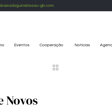
baixadaguinebissau-gb.com
smo
Eventos
Cooperação
Noticias
Agen
e Novos