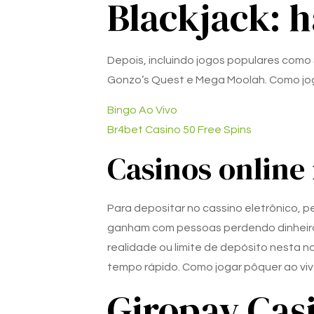
Blackjack: h
Depois, incluindo jogos populares como 
Gonzo’s Quest e Mega Moolah. Como joga
Bingo Ao Vivo
Br4bet Casino 50 Free Spins
Casinos online
Para depositar no cassino eletrônico, 
ganham com pessoas perdendo dinheiro,
realidade ou limite de depósito nesta 
tempo rápido. Como jogar pôquer ao viv
Giropay Cas