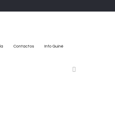
da
Contactos
Info Guiné