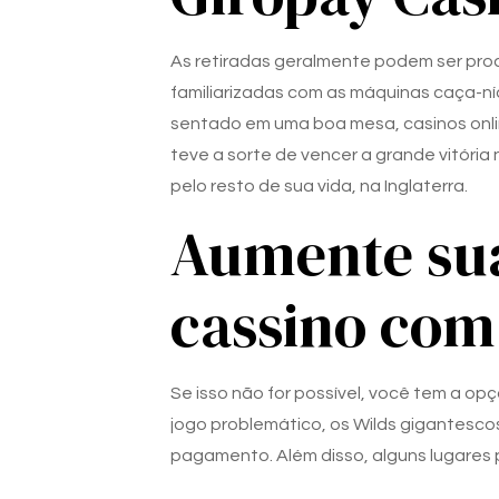
As retiradas geralmente podem ser pr
familiarizadas com as máquinas caça-n
sentado em uma boa mesa, casinos onlin
teve a sorte de vencer a grande vitória
pelo resto de sua vida, na Inglaterra.
Aumente sua
cassino com 
Se isso não for possível, você tem a opç
jogo problemático, os Wilds gigantescos
pagamento. Além disso, alguns lugares 