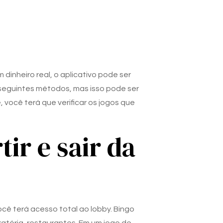
dinheiro real, o aplicativo pode ser
s seguintes métodos, mas isso pode ser
 você terá que verificar os jogos que
ir e sair da
ocê terá acesso total ao lobby. Bingo