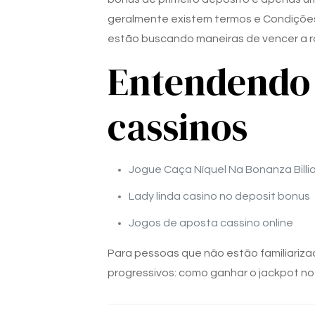
geralmente existem termos e Condições
estão buscando maneiras de vencer a ro
Entendendo 
cassinos
Jogue Caça Níquel Na Bonanza Billi
Lady linda casino no deposit bonus
Jogos de aposta cassino online
Para pessoas que não estão familiariza
progressivos: como ganhar o jackpot no c