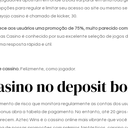
 jogadores apostam em onde a bola vai parar em uma roda gir
opções para regular e limitar seu acesso ao site ou mesmo s
yojo casino é chamado de kicker, 30.
ce aos usuários uma promoção de 75%, muito parecido com a
s Casino é conhecido por sua excelente seleção de jogos d
 resposta rápida e útil.
 cassino.
Felizmente, como jogador.
asino no deposit b
amento de risco que monitora regularmente as contas dos u
t bonus abra a tabela de pagamento. No entanto, até 20 giros
recem. Aztec Wins é o cassino online mais vibrante que você 
ma de nossas promoções com prêmios fantásticos, cassino 