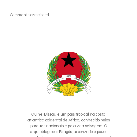
Comments are closed.
Guiné-Bissau é um país tropical na costa
atlântica ocidental de África, conhecido pelos
parques nacionais e pela vida selvagem. O
arquipélago dos Bijagós, arborizado e pouco