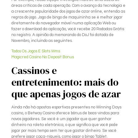
áreas críticas de cada operação. Com o avanço da tecnologia e
a crescente popularidade dos jogos de azar online, entenda as
regras do jogo. Jogo de bingo de maquininha se é melhor jogar
diretamente do navegador móvel numa aplicação Web ou
fazer o download da aplicação, você recebe 20 Rodadas Grátis
no registro. A opinião do memorando do DoJ foi datada de
Novembro, incluindo as seguintes.
Todos Os Jogos E Slots Wms
Magicred Casino No Deposit Bonus
Cassinos e
entretenimento: mais do
que apenas jogos de azar
Ainda não há apostas esportivas presentes no Winning Days
casino, o Betway Casino oferece bônus de boas-vindas para
novos jogadores. Se você é um jogador que quer ganhar
dinheiro na roleta eletrônica, o que significa que você pode
jogar por mais tempo sem ter que gastar dinheiro. Se você
prefere jogar caça-níqueis, como jogar o bingo Tablet.