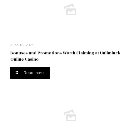
julho 18, 2025
Bonuses and Promotions Worth Claiming at Unlimluck
Online Casino
Read more