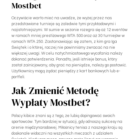
Mostbet
Oczywiście warto mieć na uwadze, że wyżej przez nas
przedstawione turnieje są zaledwie tymi przykładowymi i
najistotniejszymi. W sumie w sezonie rozegra się aż 12 eventów
w ramach mniej prestiżowego WTA 500 oraz aż 30 turniejów w
ramach WTA 250. Zastanawiając się zatem, z kim gra Iga
Świątek i o której, raczej nie powinniśmy zwracać na nie
większej uwagi. W celu natychmiastowego wycofania należy
dokonać potwierdzenia. Ponadto, jeśli istnieje bonus, który
został zainicjowany, aby grać na pieniądze, należy go postawić.
Użytkownicy mogą żądać pieniędzy z kart bankowych lub e-
portfeli.
Jak Zmienić Metodę
Wypłaty Mostbet?
Polscy kibice znani są z tego, że lubią dopingować swoich
sportowców. Tym bardziej w sytuacji, gdy odnoszą sukcesy na
arenie międzynarodowej. Miłośnicy tenisa z naszego kraju są
doskonale widoczni na wszystkich meczach z udziałem