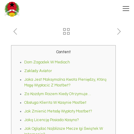
Content
Dom Zagadek W Mediach
Zаklаdу Аvіаtоr
Jaka Jest Maksymalna Kwota Pieniędzy, Którą
Mogę Wypłacić Z Mostbet?
Za Kazdym Razem Kiedy Otrzymuje…
Obsługa Klienta W Kasynie Mostbet
Jak Zmienić Metodę Wypłaty Mostbet?
Jaką Licencję Posiada Kasyno?
Jak Oglądać Najbliższe Mecze Igi Świątek W