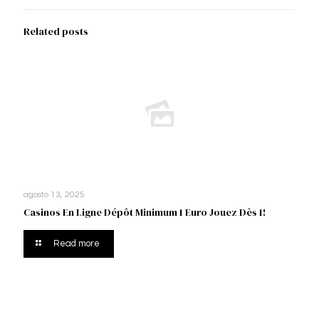
Related posts
agosto 13, 2025
Casinos En Ligne Dépôt Minimum 1 Euro Jouez Dès 1!
Read more