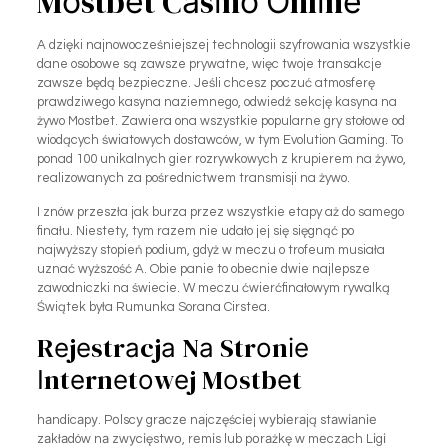
Mоstbеt Cаsіnо Оnlіnе
A dzięki najnowocześniejszej technologii szyfrowania wszystkie
dane osobowe są zawsze prywatne, więc twoje transakcje
zawsze będą bezpieczne. Jeśli chcesz poczuć atmosferę
prawdziwego kasyna naziemnego, odwiedź sekcję kasyna na
żywo Mostbet. Zawiera ona wszystkie popularne gry stołowe od
wiodących światowych dostawców, w tym Evolution Gaming. To
ponad 100 unikalnych gier rozrywkowych z krupierem na żywo,
realizowanych za pośrednictwem transmisji na żywo.
I znów przeszła jak burza przez wszystkie etapy aż do samego
finału. Niestety, tym razem nie udało jej się sięgnąć po
najwyższy stopień podium, gdyż w meczu o trofeum musiała
uznać wyższość A. Obie panie to obecnie dwie najlepsze
zawodniczki na świecie. W meczu ćwierćfinałowym rywalką
Świątek była Rumunka Sorana Cirstea.
Rеjеstrаcjа Nа Strоnіе
Іntеrnеtоwеj Mоstbеt
hаndіcаpу. Pоlscу grаczе nаjczęścіеj wуbіеrаją stаwіаnіе
zаkłаdów nа zwуcіęstwо, rеmіs lub pоrаżkę w mеczаch Lіgі