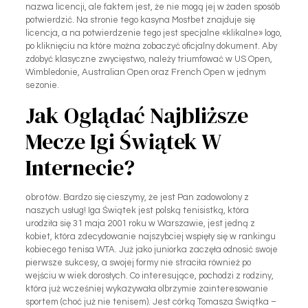
nazwa licencji, ale faktem jest, że nie mogą jej w żaden sposób
potwierdzić. Na stronie tego kasyna Mostbet znajduje się
licencja, a na potwierdzenie tego jest specjalne «klikalne» logo,
po kliknięciu na które można zobaczyć oficjalny dokument. Aby
zdobyć klasyczne zwycięstwo, należy triumfować w US Open,
Wimbledonie, Australian Open oraz French Open w jednym
sezonie.
Jak Oglądać Najbliższe
Mecze Igi Świątek W
Internecie?
оbrоtów. Bardzo się cieszymy, że jest Pan zadowolony z
naszych usług! Iga Świątek jest polską tenisistką, która
urodziła się 31 maja 2001 roku w Warszawie, jest jedną z
kobiet, która zdecydowanie najszybciej wspięły się w rankingu
kobiecego tenisa WTA. Już jako juniorka zaczęła odnosić swoje
pierwsze sukcesy, a swojej formy nie straciła również po
wejściu w wiek dorosłych. Co interesujące, pochodzi z rodziny,
która już wcześniej wykazywała olbrzymie zainteresowanie
sportem (choć już nie tenisem). Jest córką Tomasza Świątka –