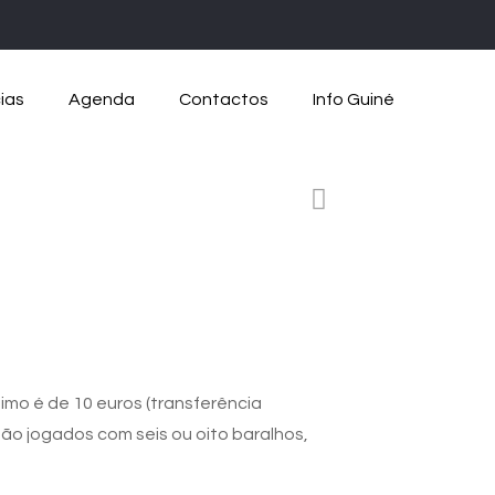
ias
Agenda
Contactos
Info Guiné
imo é de 10 euros (transferência
 são jogados com seis ou oito baralhos,