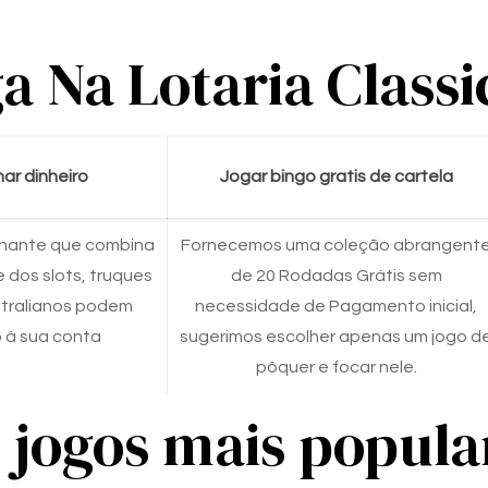
 Na Lotaria Classi
ar dinheiro
Jogar bingo gratis de cartela
onante que combina
Fornecemos uma coleção abrangent
 dos slots, truques
de 20 Rodadas Grátis sem
stralianos podem
necessidade de Pagamento inicial,
o à sua conta
sugerimos escolher apenas um jogo d
.
pôquer e focar nele.
 jogos mais popula