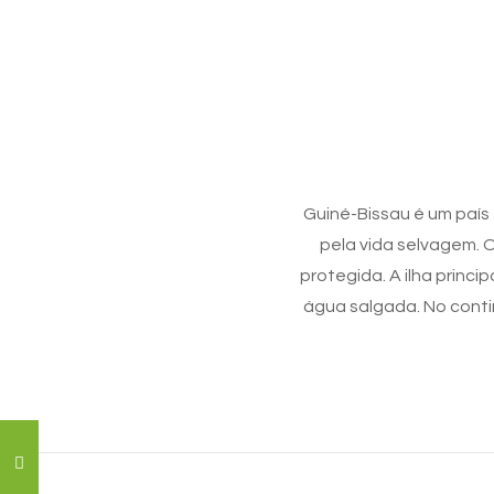
Guiné-Bissau é um país 
pela vida selvagem. 
protegida. A ilha princ
água salgada. No contin