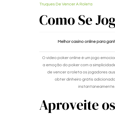
Truques De Vencer A Roleta
Como Se Joga
Melhor casino online para ganh
O video poker online é um jogo emoci
a emoção do poker com a simplicidade
de vencer a roleta os jogadores au
obter dinheiro grátis adicionad
instantaneamente
Aproveite os