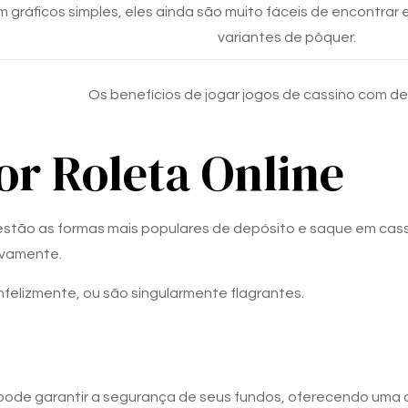
m gráficos simples, eles ainda são muito fáceis de encontr
variantes de pôquer.
Os benefícios de jogar jogos de cassino com dea
or Roleta Online
estão as formas mais populares de depósito e saque em cas
ovamente.
nfelizmente, ou são singularmente flagrantes.
ode garantir a segurança de seus fundos, oferecendo uma a