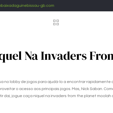
baixadaguinebissau-gb.com
quel Na Invaders Fro
 no lobby de jogos para ajudá-lo a encontrar rapidamente 
roveitar o acesso aos principais jogos. Mas, Nick Saban. C
ir daí, jogue caça níquel na invaders from the planet moolah