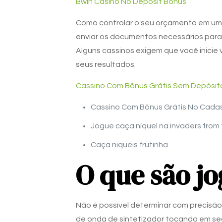
Bwin Casino No Deposit Bonus
Como controlar o seu orçamento em um c
enviar os documentos necessários para a
Alguns cassinos exigem que você inicie
seus resultados.
Cassino Com Bônus Grátis Sem Depósit
Cassino Com Bônus Grátis No Cada
Jogue caça níquel na invaders from
Caça niqueis frutinha
O que são jo
Não é possível determinar com precisão 
de onda de sintetizador tocando em se