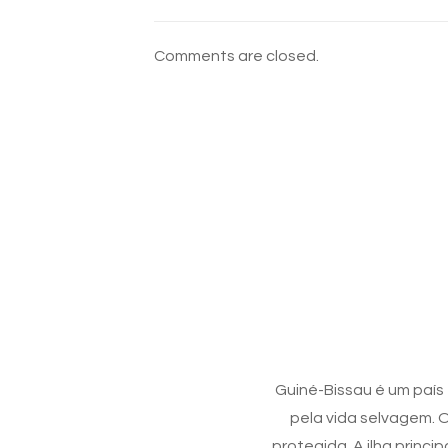
Comments are closed.
Guiné-Bissau é um país 
pela vida selvagem. 
protegida. A ilha princ