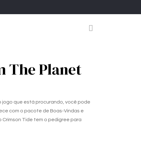
m The Planet
o jogo que está procurando, você pode
omece com o pacote de Boas-Vindas e
 o Crimson Tide tem o pedigree para