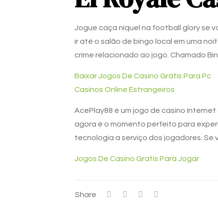
Jogue caça níquel na football glory se
ir até o salão de bingo local em uma n
crime relacionado ao jogo. Chamado Bin
Baixar Jogos De Casino Grátis Para Pc
Casinos Online Estrangeiros
AcePlay88 é um jogo de casino Internet 
agora é o momento perfeito para exper
tecnologia a serviço dos jogadores. Se
Jogos De Casino Gratis Para Jogar
Share