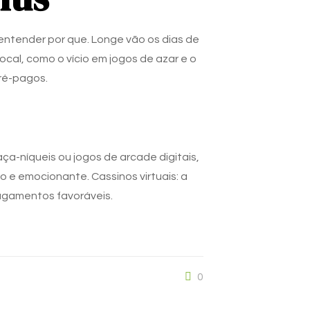
entender por que. Longe vão os dias de
cal, como o vício em jogos de azar e o
pré-pagos.
ça-níqueis ou jogos de arcade digitais,
e emocionante. Cassinos virtuais: a
pagamentos favoráveis.
0