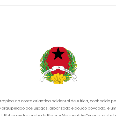
tropical na costa atlântica ocidental de África, conhecido p
O arquipélago dos Bijagós, arborizado e pouco povoado, é um
ipal, Bubaque faz parte do Parque Nacional de Orango, um h