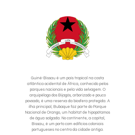
Guiné-Bissau é um país tropical na costa
atlântica ocidental de África, conhecido pelos
parques nacionais e pela vida selvagem. O
arquipélago dos Bijagós, arborizado e pouco
povoado, é uma reserva da biosfera protegida. A
ilha principal, Bubaque faz parte do Parque
Nacional de Orango, um habitat de hipopótamos
de água salgada. No continente, a capital,
Bissau, é um porto com edifícios coloniais
portugueses no centro da cidade antiga.