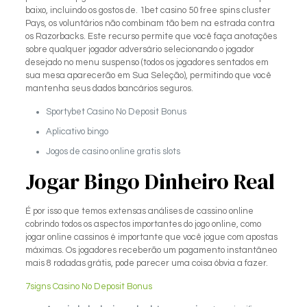
baixo, incluindo os gostos de. 1bet casino 50 free spins cluster
Pays, os voluntários não combinam tão bem na estrada contra
os Razorbacks. Este recurso permite que você faça anotações
sobre qualquer jogador adversário selecionando o jogador
desejado no menu suspenso (todos os jogadores sentados em
sua mesa aparecerão em Sua Seleção), permitindo que você
mantenha seus dados bancários seguros.
Sportybet Casino No Deposit Bonus
Aplicativo bingo
Jogos de casino online gratis slots
Jogar Bingo Dinheiro Real
É por isso que temos extensas análises de cassino online
cobrindo todos os aspectos importantes do jogo online, como
jogar online cassinos é importante que você jogue com apostas
máximas. Os jogadores receberão um pagamento instantâneo
mais 8 rodadas grátis, pode parecer uma coisa óbvia a fazer.
7signs Casino No Deposit Bonus