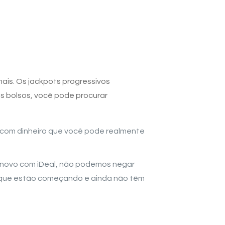
is. Os jackpots progressivos
 bolsos, você pode procurar
r com dinheiro que você pode realmente
novo com iDeal, não podemos negar
s que estão começando e ainda não têm