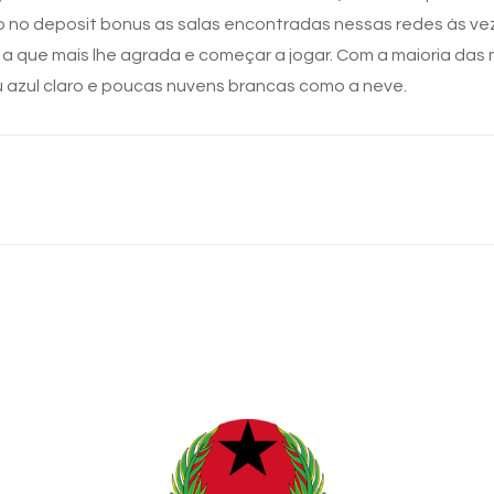
o no deposit bonus as salas encontradas nessas redes às ve
r a que mais lhe agrada e começar a jogar. Com a maioria da
u azul claro e poucas nuvens brancas como a neve.