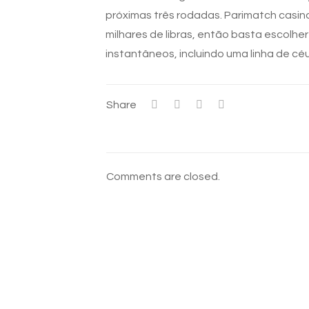
próximas três rodadas. Parimatch casin
milhares de libras, então basta escolhe
instantâneos, incluindo uma linha de cé
Share
Comments are closed.