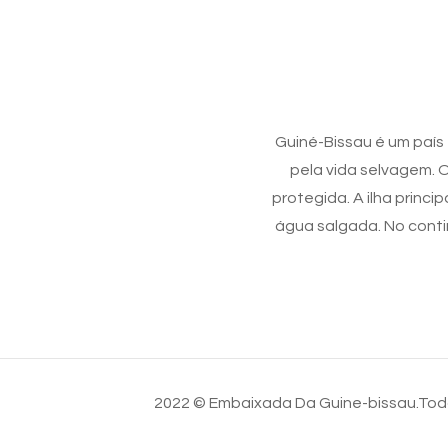
Guiné-Bissau é um país 
pela vida selvagem. 
protegida. A ilha princ
água salgada. No contin
2022 © Embaixada Da Guine-bissau.Todos