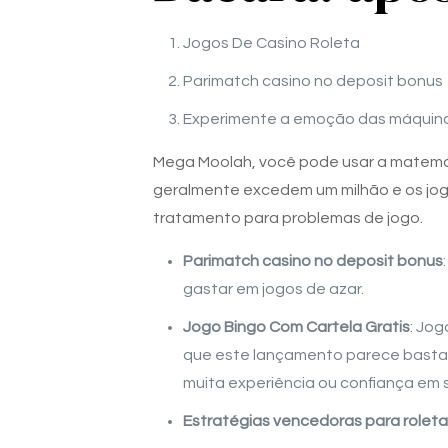
Jogos De Casino Roleta
Parimatch casino no deposit bonus
Experimente a emoção das máquina
Mega Moolah, você pode usar a matemát
geralmente excedem um milhão e os jo
tratamento para problemas de jogo.
Parimatch casino no deposit bonus
gastar em jogos de azar.
Jogo Bingo Com Cartela Gratis
:
Jog
que este lançamento parece bastan
muita experiência ou confiança em 
Estratégias vencedoras para roleta