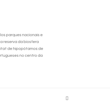
elos parques nacionais e
a reserva da biosfera
abitat de hipopótamos de
portugueses no centro da