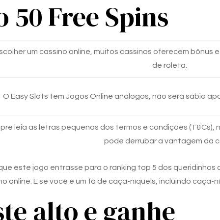
o 50 Free Spins
scolher um cassino online, muitos cassinos oferecem bônus 
de roleta.
O Easy Slots tem Jogos Online análogos, não será sábio ap
pre leia as letras pequenas dos termos e condições (T&Cs
pode derrubar a vantagem da c
ue este jogo entrasse para o ranking top 5 dos queridinhos d
 online. E se você é um fã de caça-níqueis, incluindo caça-ní
te alto e ganhe