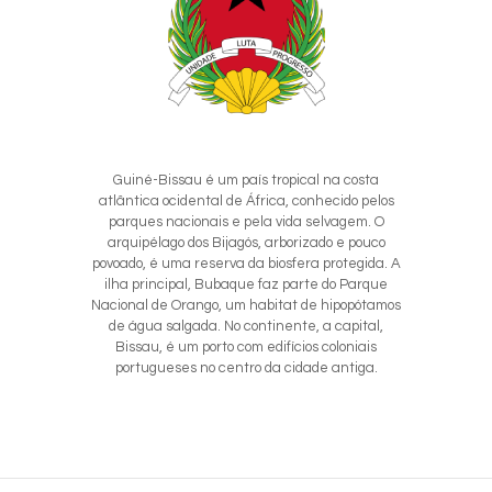
Guiné-Bissau é um país tropical na costa
atlântica ocidental de África, conhecido pelos
parques nacionais e pela vida selvagem. O
arquipélago dos Bijagós, arborizado e pouco
povoado, é uma reserva da biosfera protegida. A
ilha principal, Bubaque faz parte do Parque
Nacional de Orango, um habitat de hipopótamos
de água salgada. No continente, a capital,
Bissau, é um porto com edifícios coloniais
portugueses no centro da cidade antiga.