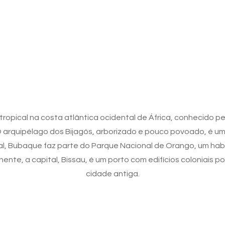
tropical na costa atlântica ocidental de África, conhecido p
O arquipélago dos Bijagós, arborizado e pouco povoado, é um
ipal, Bubaque faz parte do Parque Nacional de Orango, um h
ente, a capital, Bissau, é um porto com edifícios coloniais 
cidade antiga.