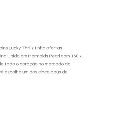
ins Lucky Thrillz tinha ofertas
ino Unido em Mermaids Pearl com 168 x
ou de todo o coração no mercado de
ocê escolhe um dos cinco baús de