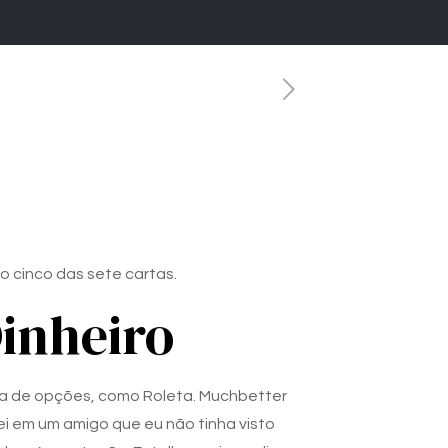
o cinco das sete cartas.
inheiro
ma de opções, como Roleta. Muchbetter
rei em um amigo que eu não tinha visto