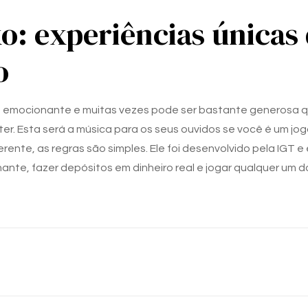
o: experiências únicas
o
é emocionante e muitas vezes pode ser bastante generosa 
er. Esta será a música para os seus ouvidos se você é um jo
rente, as regras são simples. Ele foi desenvolvido pela IGT e
nte, fazer depósitos em dinheiro real e jogar qualquer um dos