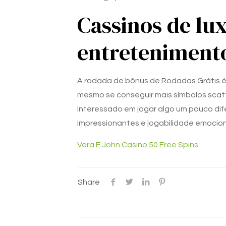
Cassinos de lux
entreteniment
A rodada de bônus de Rodadas Grátis 
mesmo se conseguir mais símbolos scatt
interessado em jogar algo um pouco dife
impressionantes e jogabilidade emociona
Vera E John Casino 50 Free Spins
Share