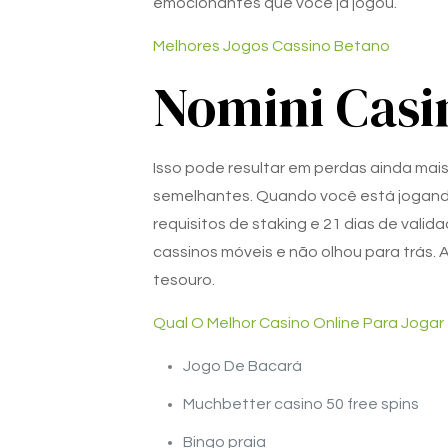
emocionantes que você já jogou.
Melhores Jogos Cassino Betano
Nomini Casi
Isso pode resultar em perdas ainda mais 
semelhantes. Quando você está jogando
requisitos de staking e 21 dias de vali
cassinos móveis e não olhou para trás. 
tesouro.
Qual O Melhor Casino Online Para Jogar
Jogo De Bacará
Muchbetter casino 50 free spins
Bingo praia