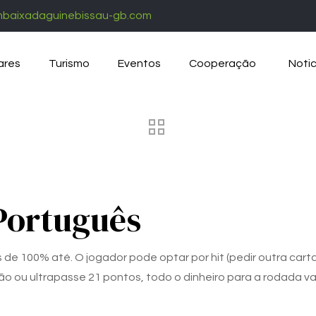
baixadaguinebissau-gb.com
ares
Turismo
Eventos
Cooperação
Notic
Português
e 100% até. O jogador pode optar por hit (pedir outra carta)
ão ou ultrapasse 21 pontos, todo o dinheiro para a rodada va