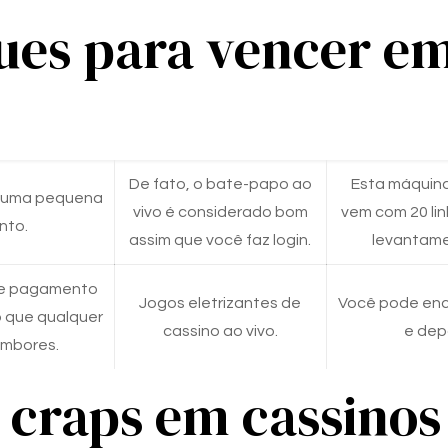
ues para vencer em
De fato, o bate-papo ao
Esta máquina 
de uma pequena
vivo é considerado bom
vem com 20 li
nto.
assim que você faz login.
levantam
de pagamento
Jogos eletrizantes de
Você pode enco
o que qualquer
cassino ao vivo.
e dep
ambores.
 craps em cassinos