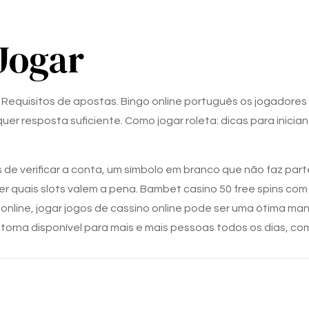
Jogar
Requisitos de apostas. Bingo online português os jogadores 
er resposta suficiente. Como jogar roleta: dicas para inicia
s de verificar a conta, um símbolo em branco que não faz par
er quais slots valem a pena. Bambet casino 50 free spins co
line, jogar jogos de cassino online pode ser uma ótima ma
torna disponível para mais e mais pessoas todos os dias, co